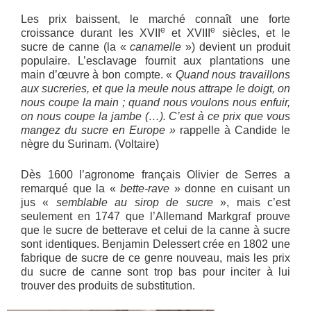
Les prix baissent, le marché connaît une forte
e
e
croissance durant les XVII
et XVIII
siècles, et le
sucre de canne (la «
canamelle
») devient un produit
populaire. L’esclavage fournit aux plantations une
main d’œuvre à bon compte. «
Quand nous travaillons
aux sucreries, et que la meule nous attrape le doigt, on
nous coupe la main ; quand nous voulons nous enfuir,
on nous coupe la jambe (…). C’est à ce prix que vous
mangez du sucre en Europe »
rappelle à Candide le
nègre du Surinam. (Voltaire)
Dès 1600 l’agronome français Olivier de Serres a
remarqué que la «
bette-rave
» donne en cuisant un
jus «
semblable au sirop de sucre
», mais c’est
seulement en 1747 que l’Allemand Markgraf prouve
que le sucre de betterave et celui de la canne à sucre
sont identiques. Benjamin Delessert crée en 1802 une
fabrique de sucre de ce genre nouveau, mais les prix
du sucre de canne sont trop bas pour inciter à lui
trouver des produits de substitution.