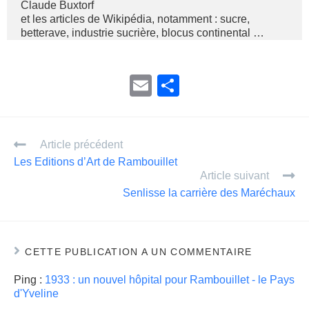
Claude Buxtorf
et les articles de Wikipédia, notamment : sucre,
betterave, industrie sucrière, blocus continental …
E
P
m
ar
ail
ta
Article précédent
g
Les Editions d’Art de Rambouillet
er
Article suivant
Senlisse la carrière des Maréchaux
CETTE PUBLICATION A UN COMMENTAIRE
Ping :
1933 : un nouvel hôpital pour Rambouillet - le Pays
d'Yveline