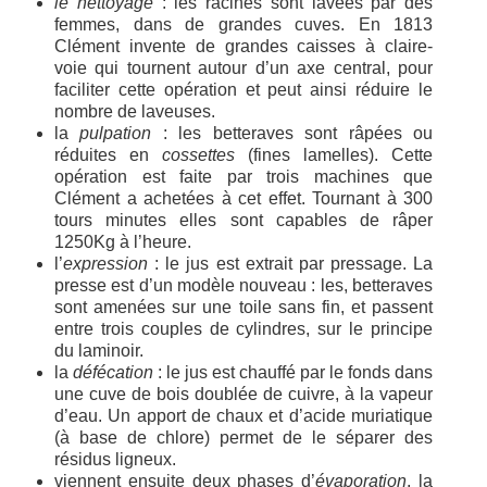
le nettoyage
: les racines sont lavées par des
femmes, dans de grandes cuves. En 1813
Clément invente de grandes caisses à claire-
voie qui tournent autour d’un axe central, pour
faciliter cette opération et peut ainsi réduire le
nombre de laveuses.
la
pulpation
: les betteraves sont râpées ou
réduites en
cossettes
(fines lamelles). Cette
opération est faite par trois machines que
Clément a achetées à cet effet. Tournant à 300
tours minutes elles sont capables de râper
1250Kg à l’heure.
l’
expression
: le jus est extrait par pressage. La
presse est d’un modèle nouveau : les, betteraves
sont amenées sur une toile sans fin, et passent
entre trois couples de cylindres, sur le principe
du laminoir.
la
défécation
: le jus est chauffé par le fonds dans
une cuve de bois doublée de cuivre, à la vapeur
d’eau. Un apport de chaux et d’acide muriatique
(à base de chlore) permet de le séparer des
résidus ligneux.
viennent ensuite deux phases d’
évaporation
, la