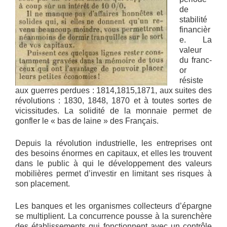
de
stabilité
financièr
e. La
valeur
du franc-
or
résiste
aux guerres perdues : 1814,1815,1871, aux suites des
révolutions : 1830, 1848, 1870 et à toutes sortes de
vicissitudes. La solidité de la monnaie permet de
gonfler le « bas de laine » des Français.
Depuis la révolution industrielle, les entreprises ont
des besoins énormes en capitaux, et elles les trouvent
dans le public à qui le développement des valeurs
mobilières permet d’investir en limitant ses risques à
son placement.
Les banques et les organismes collecteurs d’épargne
se multiplient. La concurrence pousse à la surenchère
des établissements qui fonctionnent avec un contrôle