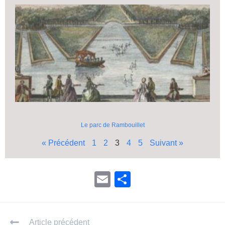
Le parc de Rambouillet
« Précédent
1
2
3
4
5
Suivant »
E
P
m
ar
ail
ta
Article précédent