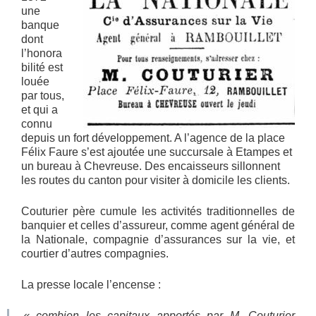
une
banque
dont
l’honora
bilité est
louée
par tous,
et qui a
connu
depuis un fort développement. A l’agence de la place
Félix Faure s’est ajoutée une succursale à Etampes et
un bureau à Chevreuse. Des encaisseurs sillonnent
les routes du canton pour visiter à domicile les clients.
Couturier père cumule les activités traditionnelles de
banquier et celles d’assureur, comme agent général de
la Nationale, compagnie d’assurances sur la vie, et
courtier d’autres compagnies.
La presse locale l’encense :
« combien les capitaux apportés par M. Couturier