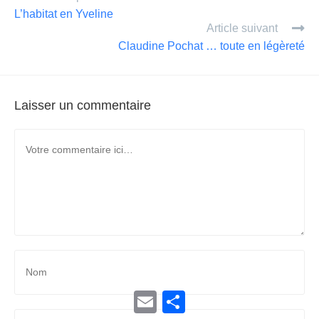
g
L’habitat en Yveline
er
Article suivant
Claudine Pochat … toute en légèreté
Laisser un commentaire
E
P
m
a
a
r