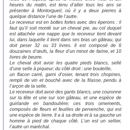
heures du matin, est tenu d’aller tous les ans se
présenter à Montorgueil, où il y a deux pierres à
quelque distance l’une de l’autre.
Le receveur est en bottes fortes avec des éperons : il
faut qu’il soit monté sur un cheval pie, au col duquel
est attachée une nappe que le receveur tient devant
lui, dans laquelle il tient dans ses bras un gâteau, qui
doit peser 32 ou 33 livres. Il est composé de 6
douzaines d’œufs, la fleur d’un minot de farine, et 10
livres de beurre.
Le cheval doit avoir les quatre pieds blancs, sellé
d’une selle à piqueur; du côté droit : une bouteille,
un flacon carré, garni d’osier, tenant trois chopines,
rempli de vin et bouché avec de la filasse, pendu à
l’arçon de la selle.
Le receveur doit avoir des gants blancs, une couronne
sur la tête et une sur son gâteau, et une espèce de
guirlande en bandoulière; ces trois ornements,
composés de fleurs et feuilles de pervenche, qui est
une espèce de lierre. Il a à sa droite et à sa gauche un
homme à pied de chaque côté. L’un est un sellier,
l’autre un maréchal.