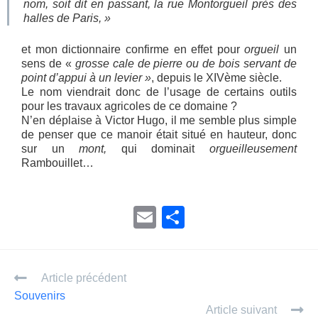
nom, soit dit en passant, la rue Montorgueil près des
halles de Paris, »
et mon dictionnaire confirme en effet pour
orgueil
un
sens de «
grosse cale de pierre ou de bois servant de
point d’appui à un levier »
, depuis le XIVème siècle.
Le nom viendrait donc de l’usage de certains outils
pour les travaux agricoles de ce domaine ?
N’en déplaise à Victor Hugo, il me semble plus simple
de penser que ce manoir était situé en hauteur, donc
sur un
mont,
qui dominait
orgueilleusement
Rambouillet…
E
P
m
ar
ail
ta
Article précédent
g
Souvenirs
er
Article suivant