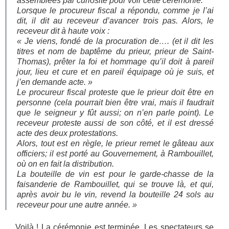
assemblées par curiosité pour voir cette cérémonie.
Lorsque le procureur fiscal a répondu, comme je l’ai
dit, il dit au receveur d’avancer trois pas. Alors, le
receveur dit à haute voix :
« Je viens, fondé de la procuration de…. (et il dit les
titres et nom de baptême du prieur, prieur de Saint-
Thomas), prêter la foi et hommage qu’il doit à pareil
jour, lieu et cure et en pareil équipage où je suis, et
j’en demande acte. »
Le procureur fiscal proteste que le prieur doit être en
personne (cela pourrait bien être vrai, mais il faudrait
que le seigneur y fût aussi; on n’en parle point). Le
receveur proteste aussi de son côté, et il est dressé
acte des deux protestations.
Alors, tout est en règle, le prieur remet le gâteau aux
officiers; il est porté au Gouvernement, à Rambouillet,
où on en fait la distribution.
La bouteille de vin est pour le garde-chasse de la
faisanderie de Rambouillet, qui se trouve là, et qui,
après avoir bu le vin, revend la bouteille 24 sols au
receveur pour une autre année. »
Voilà ! La cérémonie est terminée. Les spectateurs se