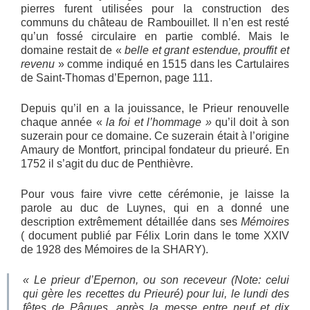
pierres furent utilisées pour la construction des
communs du château de Rambouillet. Il n’en est resté
qu’un fossé circulaire en partie comblé. Mais le
domaine restait de «
belle et grant estendue, prouffit et
revenu
» comme indiqué en 1515 dans les Cartulaires
de Saint-Thomas d’Epernon, page 111.
Depuis qu’il en a la jouissance, le Prieur renouvelle
chaque année «
la foi et l’hommage »
qu’il doit à son
suzerain pour ce domaine. Ce suzerain était à l’origine
Amaury de Montfort, principal fondateur du prieuré. En
1752 il s’agit du duc de Penthièvre.
Pour vous faire vivre cette cérémonie, je laisse la
parole au duc de Luynes, qui en a donné une
description extrêmement détaillée dans ses
Mémoires
( document publié par Félix Lorin dans le tome XXIV
de 1928 des Mémoires de la SHARY).
« Le prieur d’Epernon, ou son receveur (Note: celui
qui gère les recettes du Prieuré) pour lui, le lundi des
fêtes de Pâques, après la messe entre neuf et dix