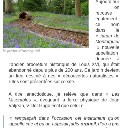
Aujourd’hui
, on
retrouve
également
ce nom
dans le
«
jardin de
Montorgueil
», nouvelle
le jardin Montorgueil
appellation
donnée à
l’ancien arboretum historique de Louis XVI, qui était
abandonné depuis plus de 200 ans. Ce jardin devient
un lieu destiné à des « découvertes naturalistes ».
Elles sont présentées sur ce site.
A titre anecdotique, je relève que dans «
Les
Misérables
», évoquant la force physique de Jean
Valjean, Victor Hugo écrit que celui-ci
« remplaçait dans l’occasion cet instrument qu’on
appelle cric et qu’on appelait jadis
orgueil,
d’où a pris