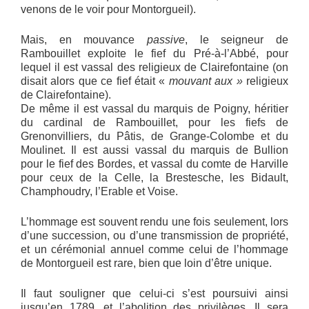
venons de le voir pour Montorgueil).
Mais, en mouvance
passive
, le seigneur de
Rambouillet exploite le fief du Pré-à-l’Abbé, pour
lequel il est vassal des religieux de Clairefontaine (on
disait alors que ce fief était «
mouvant aux »
religieux
de Clairefontaine).
De même il est vassal du marquis de Poigny, héritier
du cardinal de Rambouillet, pour les fiefs de
Grenonvilliers, du Pâtis, de Grange-Colombe et du
Moulinet. Il est aussi vassal du marquis de Bullion
pour le fief des Bordes, et vassal du comte de Harville
pour ceux de la Celle, la Brestesche, les Bidault,
Champhoudry, l’Erable et Voise.
L’hommage est souvent rendu une fois seulement, lors
d’une succession, ou d’une transmission de propriété,
et un cérémonial annuel comme celui de l’hommage
de Montorgueil est rare, bien que loin d’être unique.
Il faut souligner que celui-ci s’est poursuivi ainsi
jusqu’en 1789, et l’abolition des privilèges. Il sera