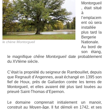
Montorgueil
, était situé
à
l’emplacem
ent où sera
installée
plus tard la
Bergerie
le chène Montorgueil
Nationale.
Au bord de
son étang,
le magnifique
chêne Montorgueil
date probablement
du XVIème siècle.
C’était la propriété du seigneur de Rambouillet, depuis
que Regnault d’Angennes, avait échangé en 1395 son
fief de Houx, près de Gallardon contre les terres de
Montorgueil, et elles avaient été plus tard louées au
prieuré Saint-Thomas d’Epernon.
Le domaine comprenait initialement un manoir,
construit au Moyen-âge. Il fut démoli en 1742, et ses