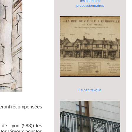
les chenilles
processionnaires
Le centre-ville
 seront récompensées
, de Lyon (583)) les
r les lépreux pour les