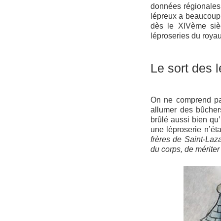
données régionales 
lépreux a beaucoup a
dès le XIVème sièc
léproseries du royau
Le sort des 
On ne comprend pas
allumer des bûcher
brûlé aussi bien qu
une léproserie n’éta
frères de Saint-Lazar
du corps, de mériter