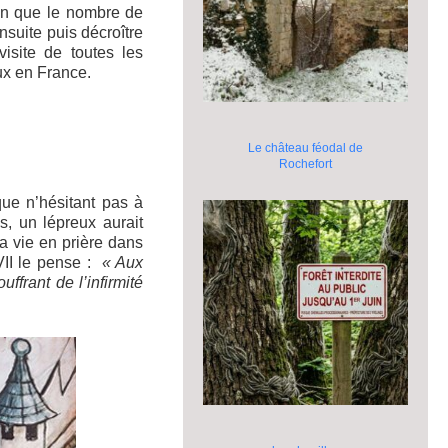
ain que le nombre de
nsuite puis décroître
isite de toutes les
ux en France.
Le château féodal de
Rochefort
ue n’hésitant pas à
, un lépreux aurait
a vie en prière dans
 VII le pense :
« Aux
uffrant de l’infirmité