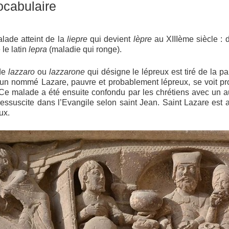
ocabulaire
lade atteint de la
liepre
qui devient
lèpre
au XIIIème siècle :
 le latin
lepra
(maladie qui ronge).
 de
lazzaro
ou
lazzarone
qui désigne le lépreux est tiré de la p
 un nommé Lazare, pauvre et probablement lépreux, se voit pr
 malade a été ensuite confondu par les chrétiens avec un au
essuscite dans l’Evangile selon saint Jean. Saint Lazare est a
ux.