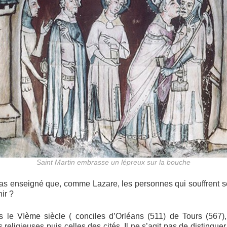
Saint Martin embrasse un lépreux sur la bouche
il pas enseigné que, comme Lazare, les personnes qui souffrent
ir ?
s le VIème siècle ( conciles d’Orléans (511) de Tours (567)
 religieuses puis celles des cités. Il ne s’agit pas de distingue