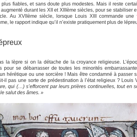
plus fiables, et sans doute plus modestes. Mais il reste cert
ugmenté durant les XII et XIIIème siècles, pour se stabiliser e
le. Au XVIIème siècle, lorsque Louis XIII commande une v
me, le rapport indique qu’il n’existe pratiquement plus de lépre
lépreux
 la lèpre si on la détache de la croyance religieuse. L’époq
s pour se débarrasser de toutes les minorités embarrassantes
’un hérétique ou une sorcière ! Mais être condamné à passer s
it-il pas une sorte de prédestination à l’état religieux ? Louis
e, qui (…) s’efforcent par leurs prières continuelles, tout en so
 le salut des âmes. »