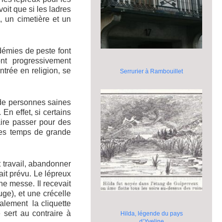
voit que si les ladres
 un cimetière et un
démies de peste font
ont progressivement
ntrée en religion, se
Serrurier à Rambouillet
t de personnes saines
En effet, si certains
aire passer pour des
 ces temps de grande
t travail, abandonner
it prévu. Le lépreux
une messe. Il recevait
uge), et une crécelle
ialement la cliquette
 sert au contraire à
Hilda, légende du pays
d’Yveline