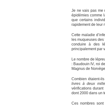
Je ne vais pas me r
épidémies comme la 
que certains indiv
rapidement de leur 
Cette maladie d’inf
les muqueuses des vo
conduire à des lé
principalement par v
Le nombre de lépreu
: Baudouin IV, roi d
Magnus de Norvège e
Combien étaient-il
livres à deux mill
vérifications duran
dont 2000 dans un ter
Ces nombres sont c