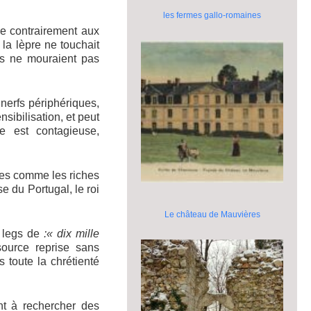
les fermes gallo-romaines
ue contrairement aux
la lèpre ne touchait
is ne mouraient pas
nerfs périphériques,
sibilisation, et peut
e est contagieuse,
res comme les riches
e du Portugal, le roi
Le château de Mauvières
n legs de
:
« dix mille
ource reprise sans
 toute la chrétienté
nt à rechercher des