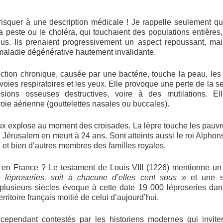
isquer à une description médicale ! Je rappelle seulement q
peste ou le choléra, qui touchaient des populations entières, 
idus. Ils prenaient progressivement un aspect repoussant, ma
maladie dégénérative hautement invalidante.
ection chronique, causée par une bactérie, touche la peau, les 
ies respiratoires et les yeux. Elle provoque une perte de la sen
sions osseuses destructives, voire à des mutilations. Ell
oie aérienne (gouttelettes nasales ou buccales).
x explose au moment des croisades. La lèpre touche les pauv
e Jérusalem en meurt à 24 ans. Sont atteints aussi le roi Alphons
t bien d’autres membres des familles royales.
s en France ? Le testament de Louis VIII (1226) mentionne u
e léproseries, soit à chacune d’elles cent sous »
et une s
t plusieurs siècles évoque à cette date 19 000 léproseries dans
ritoire français moitié de celui d’aujourd’hui.
ependant contestés par les historiens modernes qui invite