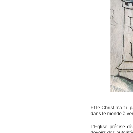
Et le Christ n’a-t-
dans le monde à ven
L’Eglise précise dè
devoirs des autorités