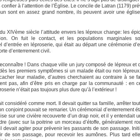
 confier à l’attention de l’Église. Le concile de Latran (1179) pré
un sont en assez grand nombre, ils peuvent avoir une église,
 du XIVème siècle l’attitude envers les lépreux change: les épi
ion. On fuit le contact, et les populations marginales s
l d’entrée en léproserie, qui était au départ une cérémonie d’e
rte d’enterrement civil.
s reconnaître ! Dans chaque ville un jury composé de lépreux e
 dès les premiers symptômes si un malade était ou non lépreux. 
 cacher leur maladie, d’autres cherchaient au contraire à se f
aient pas, afin d’être pris en charge par la communauté : en
roserie n’était pas toujours plus dure qu’à l’extérieur !
it considéré comme mort. Il devait quitter sa famille, arrêter tou
 conjoint pouvait se remarier. Un cérémonial d’enterrement éta
lise sur une civière recouverte d’un drap noir, et il y entendait 
adre (avec sur la poitrine un morceau d’étoffe, généralement ro
il devait agiter pour prévenir les passants de son passage. Init
nir de son passage, pour recevoir les aumônes. Plus tard elle