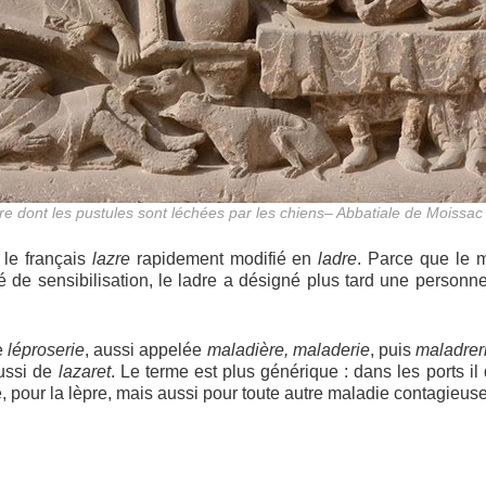
re dont les pustules sont léchées par les chiens– Abbatiale de Moissac
 le français
lazre
rapidement modifié en
ladre
. Parce que le 
é de sensibilisation, le ladre a désigné plus tard une personne
e
léproserie
, aussi appelée
maladière, maladerie
, puis
maladrer
aussi de
lazaret
. Le terme est plus générique : dans les ports il
 pour la lèpre, mais aussi pour toute autre maladie contagieuse