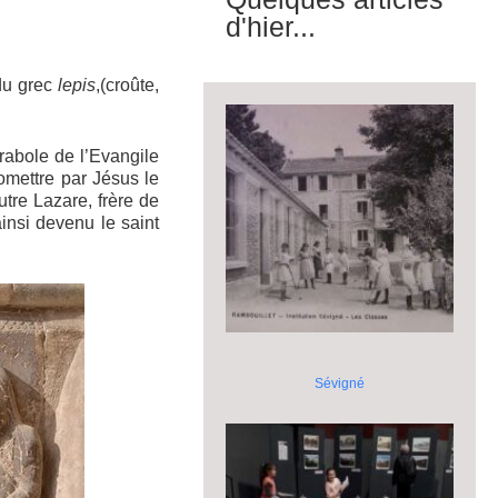
d'hier...
 du grec
lepis
,(croûte,
arabole de l’Evangile
omettre par Jésus le
tre Lazare, frère de
insi devenu le saint
Sévigné