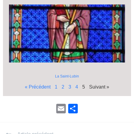
La Saint-Lubin
« Précédent
1
2
3
4
5
Suivant »
E
P
m
ar
ail
ta