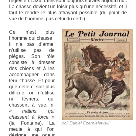
règles en 1526. Elles sont toujours suivies aujourd’hui.
La chasse devient un loisir plus qu’une nécessité, et il
faut le rendre le plus attrayant possible (du point de
vue de l’homme, pas celui du cerf !).
Ce n’est plus
l’homme qui chasse :
il n’a pas d’arme,
n’utilise pas de
pièges. Son rôle
consiste à dresser
des chiens et à les
accompagner dans
leur chasse. Et pour
que celle-ci soit plus
difficile, on n’utilise
ni lévriers, qui
chassent à vue, ni
«
mâtins, qui
chassent à force »
(la Fontaine). La
coll Daniel Czerniejewski
meute à qui l’on
désigne une odeur