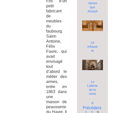
Fils d’un
Véroni
petit
que
fabricant
Arnault
de
meubles
du
faubourg
Saint-
Antoine,
Le
Félix
reliquai
re
Faure, qui
avait
envisagé
tout
d’abord le
métier des
armes,
La
Laiterie
entre en
de la
1863 dans
reine
une
maison de
«
peausserie
Précédent
du Havre. Il
1
2
3