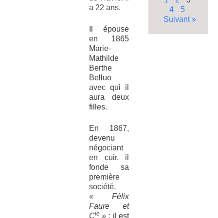
a 22 ans.
4
5
Suivant »
Il épouse
en 1865
Marie-
Mathilde
Berthe
Belluo
avec qui il
aura deux
filles.
En 1867,
devenu
négociant
en cuir, il
fonde sa
première
société,
« Félix
Faure et
ie
C
»
: il est