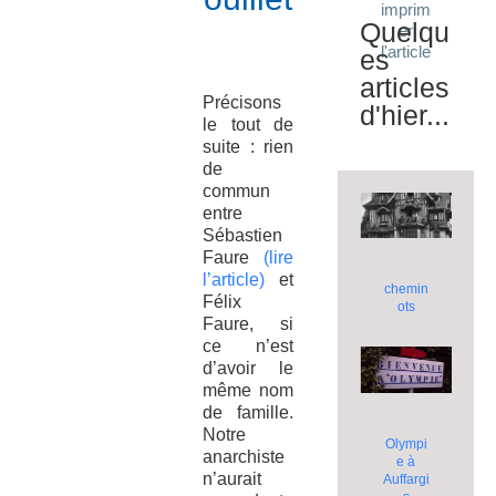
imprim
Quelqu
er
l'article
es
articles
Précisons
d'hier...
le tout de
suite : rien
de
commun
entre
Sébastien
Faure
(lire
l’article)
et
chemin
Félix
ots
Faure, si
ce n’est
d’avoir le
même nom
de famille.
Notre
Olympi
anarchiste
e à
n’aurait
Auffargi