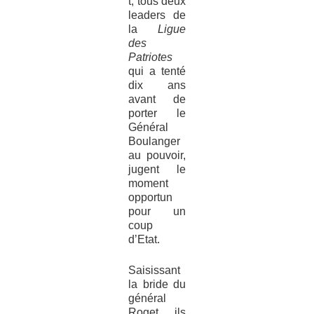
t, tous deux
leaders de
la
Ligue
des
Patriotes
qui a tenté
dix ans
avant de
porter le
Général
Boulanger
au pouvoir,
jugent le
moment
opportun
pour un
coup
d’Etat.
Saisissant
la bride du
général
Roget ils