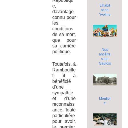
Républiqu
L’habit
e,
at en
davantage
Yveline
connu pour
les
conditions
de sa mort,
que pour
sa carrière
Nos
politique.
ancêtre
s les
Gaulois
Toutefois, à
Rambouille
t, il a
bénéficié
d’une
sympathie
et d’une
Montjoi
e
reconnaiss
ance toute
particulière
pour avoir,
le premier,