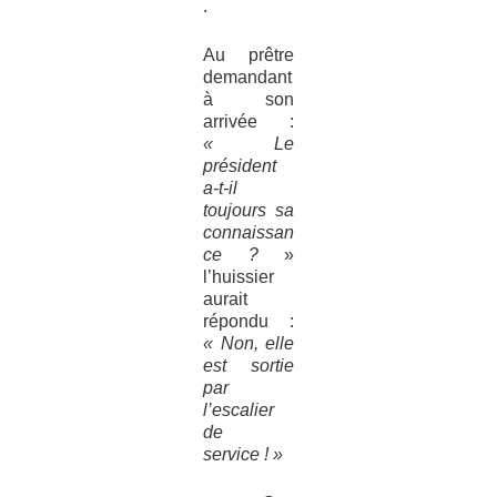
.
Au prêtre
demandant
à son
arrivée :
« Le
président
a-t-il
toujours sa
connaissan
ce ?
»
l’huissier
aurait
répondu :
« Non, elle
est sortie
par
l’escalier
de
service ! »