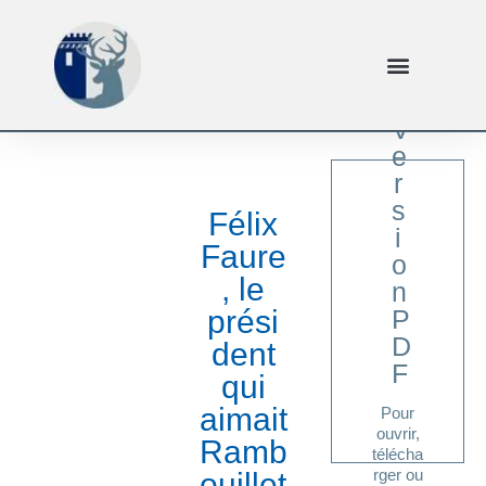
V
e
r
s
Félix
i
Faure
o
, le
n
ici
prési
P
Cliquer
D
dent
F
qui
aimait
Pour
ouvrir,
Ramb
télécha
rger ou
ouillet