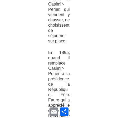
Casimir-
Perier, qui
viennent y
chasser, ne
choisissent
de
séjourner
sur place.
En 1895,
quand il
remplace
Casimir-
Perier à la
présidence
de la
Républiqu
e, Félix
Faure qui a
apprécié le
E
P
cadre de
m
a
Rambouille
a
r