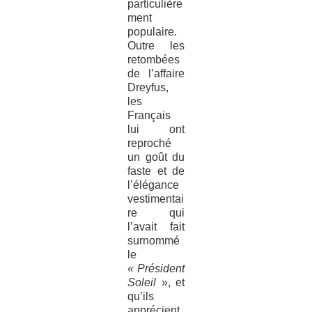
particulière
ment
populaire.
Outre les
retombées
de l’affaire
Dreyfus,
les
Français
lui ont
reproché
un goût du
faste et de
l’élégance
vestimentai
re qui
l’avait fait
surnommé
le
« Président
Soleil
», et
qu’ils
apprécient