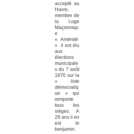
accepté au
Havre,
membre de
la Loge
Maçonniqu
e
« Aménité
» il est élu
aux
élections
municipale
s du 7 août
1870 sur la
«
liste
démocratiq
ue
» qui
remporte
tous les
sièges. A
29 ans il en
est le
benjamin.