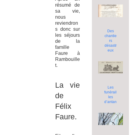
résumé de
sa vie,
nous
reviendron
s donc sur
Des
les séjours
chantie
rs
de la
désastr
famille
eux
Faure à
Rambouille
t.
La vie
Les
funérail
de
les
d’antan
Félix
Faure.