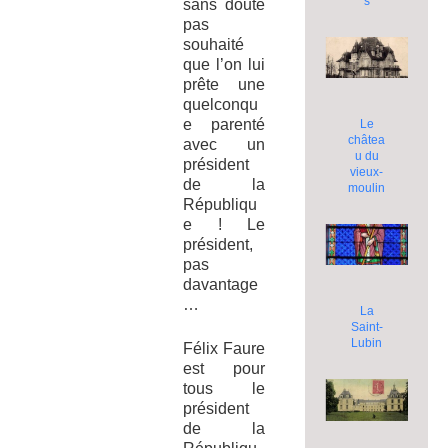
s
sans doute
pas
souhaité
que l’on lui
prête une
quelconqu
e parenté
Le
châtea
avec un
u du
président
vieux-
de la
moulin
Républiqu
e ! Le
président,
pas
davantage
…
La
Saint-
Lubin
Félix Faure
est pour
tous le
président
de la