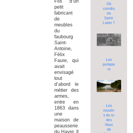
Fils d’un
Où
petit
constru
fabricant
ire
Saint-
de
Lubin ?
meubles
du
faubourg
Saint-
Antoine,
Félix
Les
Faure, qui
pompie
avait
rs
envisagé
tout
d’abord le
métier des
armes,
entre en
Les
1863 dans
moulin
une
s du ru
maison de
des
Vaux
peausserie
de
du Havre. Il