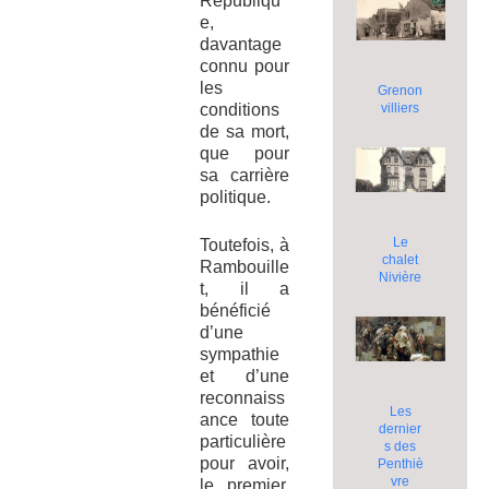
Républiqu
e,
davantage
connu pour
les
Grenon
villiers
conditions
de sa mort,
que pour
sa carrière
politique.
Le
Toutefois, à
chalet
Rambouille
Nivière
t, il a
bénéficié
d’une
sympathie
et d’une
reconnaiss
Les
ance toute
dernier
particulière
s des
pour avoir,
Penthiè
vre
le premier,