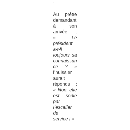
.
Au prêtre
demandant
à son
arrivée :
« Le
président
a-t-il
toujours sa
connaissan
ce ?
»
l’huissier
aurait
répondu :
« Non, elle
est sortie
par
l’escalier
de
service ! »