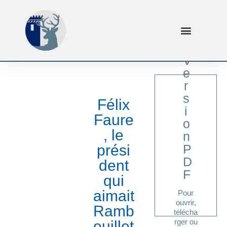
V
e
r
s
Félix
i
Faure
o
, le
n
ici
prési
P
Cliquer
D
dent
F
qui
aimait
Pour
ouvrir,
Ramb
télécha
rger ou
ouillet