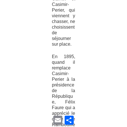
Casimir-
Perier, qui
viennent y
chasser, ne
choisissent
de
séjourner
sur place.
En 1895,
quand il
remplace
Casimir-
Perier à la
présidence
de la
Républiqu
e, Félix
Faure qui a
apprécié le
E
P
cadre de
m
a
Rambouille
a
r