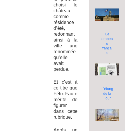
choisi le
château
comme
résidence
d’été,
redonnant
Le
drapea
ainsi à la
u
ville une
françai
renommée
s
qu’elle
avait
perdue.
Et c’est à
ce titre que
L’étang
Félix Faure
de la
Tour
mérite de
figurer
dans cette
rubrique.
Après un