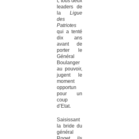
t, tous deux
leaders de
la
Ligue
des
Patriotes
qui a tenté
dix ans
avant de
porter le
Général
Boulanger
au pouvoir,
jugent le
moment
opportun
pour un
coup
d’Etat.
Saisissant
la bride du
général
Roget ils