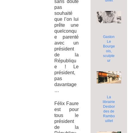
uillet
sans doute
pas
souhaité
que l’on lui
prête une
quelconqu
e parenté
Gaston
Le
avec un
Bourge
président
ois,
de la
sculpte
Républiqu
ur
e ! Le
président,
pas
davantage
…
La
librairie
Félix Faure
Desbor
est pour
des de
tous le
Rambo
président
uillet
de la