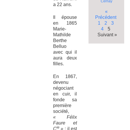
Cernay
a 22 ans.
«
Précédent
Il épouse
1
2
3
en 1865
4
5
Marie-
Suivant »
Mathilde
Berthe
Belluo
avec qui il
aura deux
filles.
En 1867,
devenu
négociant
en cuir, il
fonde sa
première
société,
« Félix
Faure et
ie
C
»
: il est