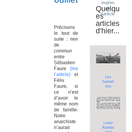
imprim
Quelqu
er
l'article
es
articles
Précisons
d'hier...
le tout de
suite : rien
de
commun
entre
Sébastien
Faure
(lire
l’article)
et
Les
Félix
hannet
Faure, si
ons
ce n’est
d’avoir le
même nom
de famille.
Notre
anarchiste
Louer
n’aurait
Rambo