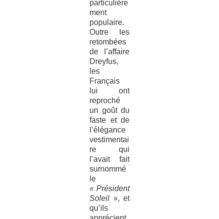
particulière
ment
populaire.
Outre les
retombées
de l’affaire
Dreyfus,
les
Français
lui ont
reproché
un goût du
faste et de
l’élégance
vestimentai
re qui
l’avait fait
surnommé
le
« Président
Soleil
», et
qu’ils
apprécient