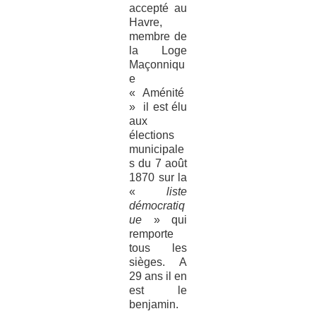
accepté au
Havre,
membre de
la Loge
Maçonniqu
e
« Aménité
» il est élu
aux
élections
municipale
s du 7 août
1870 sur la
«
liste
démocratiq
ue
» qui
remporte
tous les
sièges. A
29 ans il en
est le
benjamin.