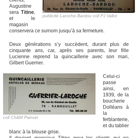
Augustine
sera
Titine
,
publicité Laroche-Bardou coll PJ Vallot
et le
magasin
conservera ce surnom jusqu’à sa fermeture.
Deux générations s’y succèdent, durant plus de
cinquante ans, car, après ses parents, leur fille
Lucienne reprend la quincaillerie avec son mari,
Gilbert Guerrier.
Celui-ci
passe
ainsi, en
1939, de la
boucherie
Dolléans à
la
coll Ch&M Painvin
ferblanterie,
et du tablier
blanc à la blouse grise.
Il devient
monsieur Titine
pour les clients qui ne