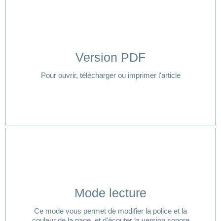
Version PDF
Cliquer ici
Pour ouvrir, télécharger ou imprimer l'article
Cliquer ici
Mode lecture
lecture ?
Ce mode vous permet de modifier la police et la
Vous avez besoin d'aide pour accéder à votre mode
couleur de la page, et d'écouter la version sonore