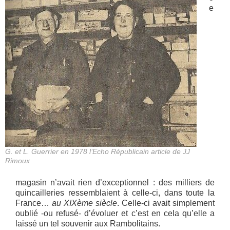
e
G. et L. Guerrier en 1978 l’Echo Républicain article de JJ
Rimoux
magasin n’avait rien d’exceptionnel : des milliers de
quincailleries ressemblaient à celle-ci, dans toute la
France…
au XIXème siècle
. Celle-ci avait simplement
oublié -ou refusé- d’évoluer et c’est en cela qu’elle a
laissé un tel souvenir aux Rambolitains.