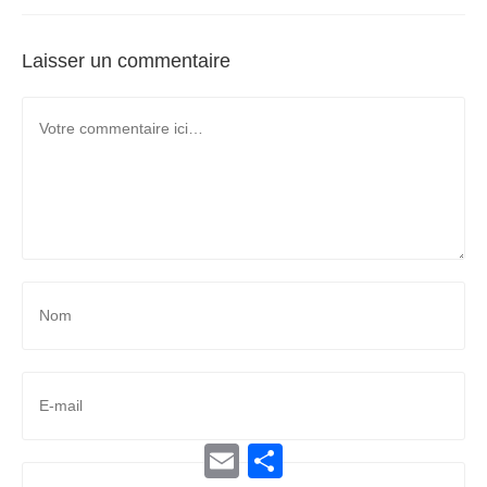
Laisser un commentaire
E
P
m
a
a
r