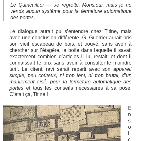
Le Quincaillier — Je regrette, Monsieur, mais je ne
vends aucun système pour la fermeture automatique
des portes.
Le dialogue aurait pu s’entendre chez Titine, mais
avec une conclusion différente. G. Guerrier aurait pris
son vieil escabeau de bois, et trouvé, sans avoir à
chercher sur l’étagère, la boîte dans laquelle il savait
exactement combien d’articles il lui restait, et dont il
connaissait le prix sans avoir à consulter le moindre
tarif. Le client, ravi serait reparti avec son
appareil
simple, peu coûteux, ni trop lent, ni trop brutal, d’un
maniement aisé, pour la fermeture automatique des
portes
et tous les conseils nécessaires à sa pose.
C’était ça, Titine !
E
n
s
o
i,
c