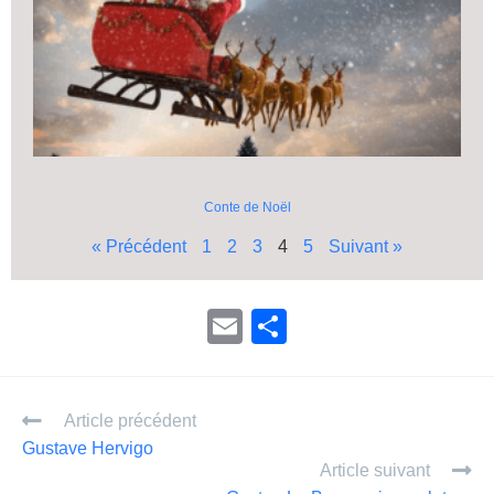
Conte de Noël
« Précédent
1
2
3
4
5
Suivant »
E
P
m
ar
ail
ta
Article précédent
g
Gustave Hervigo
er
Article suivant