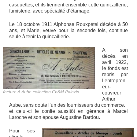
casquettes, et ils tiennent ensemble cette quincaillerie,
fumisterie, avec spécialité d’étamage.
Le 18 octobre 1911 Alphonse Rouxpétel décède à 50
ans, et Marie, veuve pour la seconde fois, continue
seule à tenir la quincaillerie.
A son
décès, en
avril 1922,
le fonds est
repris par
l’entrepren
eur-
facture A.Aube collection Ch&M Painvin
couvreur
Arthur
Aube, sans doute l’un des fournisseurs du commerce,
et celui-ci le confie aussitôt en gérance à Marcel
Laroche et son épouse Augustine Bardou.
Pour ses
clients,