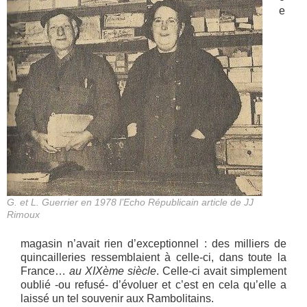
e
G. et L. Guerrier en 1978 l’Echo Républicain article de JJ
Rimoux
magasin n’avait rien d’exceptionnel : des milliers de
quincailleries ressemblaient à celle-ci, dans toute la
France…
au XIXème siècle
. Celle-ci avait simplement
oublié -ou refusé- d’évoluer et c’est en cela qu’elle a
laissé un tel souvenir aux Rambolitains.