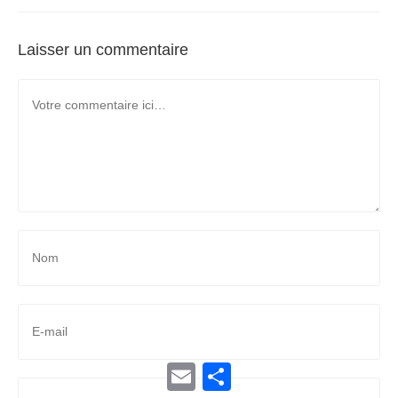
Laisser un commentaire
E
P
m
a
a
r