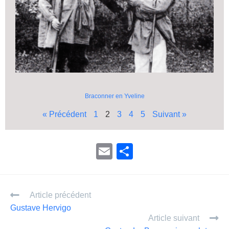
Braconner en Yveline
« Précédent
1
2
3
4
5
Suivant »
E
P
m
ar
ail
ta
Article précédent
g
Gustave Hervigo
er
Article suivant