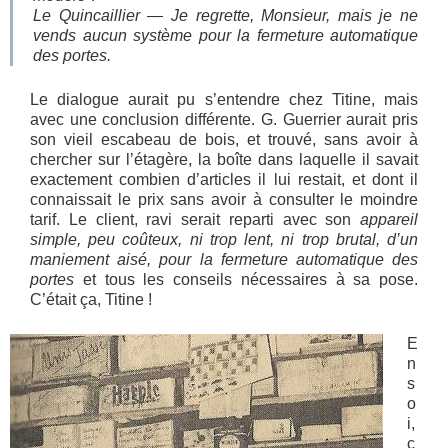
Le Quincaillier — Je regrette, Monsieur, mais je ne
vends aucun système pour la fermeture automatique
des portes.
Le dialogue aurait pu s’entendre chez Titine, mais
avec une conclusion différente. G. Guerrier aurait pris
son vieil escabeau de bois, et trouvé, sans avoir à
chercher sur l’étagère, la boîte dans laquelle il savait
exactement combien d’articles il lui restait, et dont il
connaissait le prix sans avoir à consulter le moindre
tarif. Le client, ravi serait reparti avec son
appareil
simple, peu coûteux, ni trop lent, ni trop brutal, d’un
maniement aisé, pour la fermeture automatique des
portes
et tous les conseils nécessaires à sa pose.
C’était ça, Titine !
E
n
s
o
i,
c