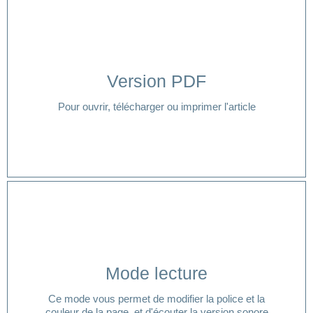
Version PDF
Cliquer ici
Pour ouvrir, télécharger ou imprimer l'article
Cliquer ici
Mode lecture
lecture ?
Ce mode vous permet de modifier la police et la
Vous avez besoin d'aide pour accéder à votre mode
couleur de la page, et d'écouter la version sonore