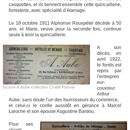
casquettes, et ils tiennent ensemble cette quincaillerie,
fumisterie, avec spécialité d’étamage.
Le 18 octobre 1911 Alphonse Rouxpétel décède à 50
ans, et Marie, veuve pour la seconde fois, continue
seule à tenir la quincaillerie.
A son
décès, en
avril 1922,
le fonds est
repris par
l’entrepren
eur-
facture A.Aube collection Ch&M Painvin
couvreur
Arthur
Aube, sans doute l’un des fournisseurs du commerce,
et celui-ci le confie aussitôt en gérance à Marcel
Laroche et son épouse Augustine Bardou.
Pour ses
clients,