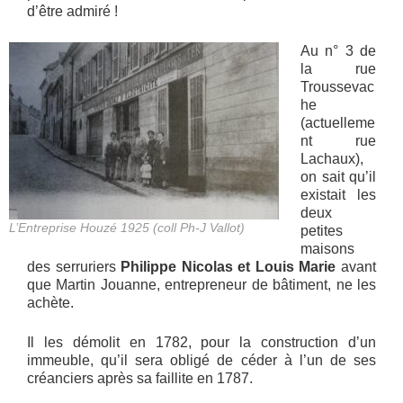
d’être admiré !
Au n° 3 de
la rue
Troussevac
he
(actuelleme
nt rue
Lachaux),
on sait qu’il
existait les
deux
L’Entreprise Houzé 1925 (coll Ph-J Vallot)
petites
maisons
des serruriers
Philippe Nicolas et Louis Marie
avant
que Martin Jouanne, entrepreneur de bâtiment, ne les
achète.
Il les démolit en 1782, pour la construction d’un
immeuble, qu’il sera obligé de céder à l’un de ses
créanciers après sa faillite en 1787.