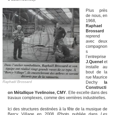
Plus près
de nous, en
1968,
Raphael
Brossard
reprend
avec deux
compagnon
s
l’entreprise
J.Quenel
et
installe au
bout de la
rue Maurice
Raphaël Brossard
Dechy
la
Constructi
on Métallique Yvelinoise, CMY
. Elle excelle dans des
travaux complexes, comme des verrières industrielles.
Ici des structures destinées à la fête de la musique de
Bercy Village en 2008 (Photo publiée dans
Les