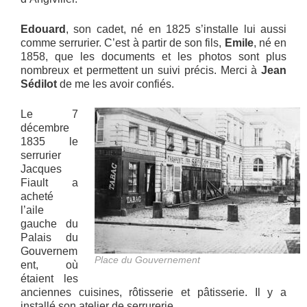
Edouard
, son cadet, né en 1825 s’installe lui aussi
comme serrurier. C’est à partir de son fils,
Emile
, né en
1858, que les documents et les photos sont plus
nombreux et permettent un suivi précis. Merci à
Jean
Sédilot
de me les avoir confiés.
Le 7
décembre
1835 le
serrurier
Jacques
Fiault a
acheté
l’aile
gauche du
Palais du
Gouvernem
Place du Gouvernement
ent, où
étaient les
anciennes cuisines, rôtisserie et pâtisserie. Il y a
installé son atelier de serrurerie.