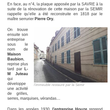
En face, au n°4, la plaque apposée par la SAVRE à la
suite de la rénovation de cette maison par la SEMIR
rappelle qu’elle a été reconstruite en 1818 par le
maître serrurier
Pierre Ory.
On trouve
ensuite son
entreprise
sous le
nom de
Maison
Baubion
,
reprise plus
tard par
L-
M Juteau
qui
développe
l’immeuble restauré par la Semir
une activité
de grilles,
serres, marquises, vérandas…
Dans les années 1930,
l’entreprise Houze
reprend