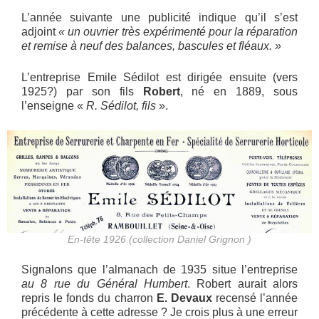
L’année suivante une publicité indique qu’il s’est
adjoint
« un ouvrier très expérimenté pour la réparation
et remise à neuf des balances, bascules et fléaux. »
L’entreprise Emile Sédilot est dirigée ensuite (vers
1925?) par son fils
Robert
, né en 1889, sous
l’enseigne «
R. Sédilot, fils
».
En-tête 1926 (collection Daniel Grignon )
Signalons que l’almanach de 1935 situe l’entreprise
au 8 rue du Général Humbert
. Robert aurait alors
repris le fonds du charron
E. Devaux
recensé l’année
précédente à cette adresse ? Je crois plus à une erreur