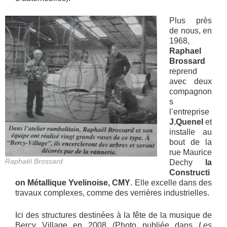
Plus près
de nous, en
1968,
Raphael
Brossard
reprend
avec deux
compagnon
s
l’entreprise
J.Quenel
et
installe au
bout de la
rue Maurice
Raphaël Brossard
Dechy
la
Constructi
on Métallique Yvelinoise, CMY
. Elle excelle dans des
travaux complexes, comme des verrières industrielles.
Ici des structures destinées à la fête de la musique de
Bercy Village en 2008 (Photo publiée dans
Les