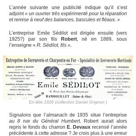
L’année suivante une publicité indique qu’il s’est
adjoint
« un ouvrier très expérimenté pour la réparation
et remise à neuf des balances, bascules et fléaux. »
L’entreprise Emile Sédilot est dirigée ensuite (vers
1925?) par son fils
Robert
, né en 1889, sous
l’enseigne «
R. Sédilot, fils
».
En-tête 1926 (collection Daniel Grignon )
Signalons que l’almanach de 1935 situe l’entreprise
au 8 rue du Général Humbert
. Robert aurait alors
repris le fonds du charron
E. Devaux
recensé l’année
précédente à cette adresse ? Je crois plus à une erreur