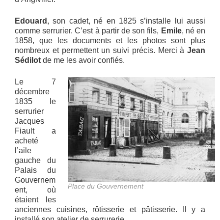
Edouard
, son cadet, né en 1825 s’installe lui aussi
comme serrurier. C’est à partir de son fils,
Emile
, né en
1858, que les documents et les photos sont plus
nombreux et permettent un suivi précis. Merci à
Jean
Sédilot
de me les avoir confiés.
Le 7
décembre
1835 le
serrurier
Jacques
Fiault a
acheté
l’aile
gauche du
Palais du
Gouvernem
Place du Gouvernement
ent, où
étaient les
anciennes cuisines, rôtisserie et pâtisserie. Il y a
installé son atelier de serrurerie.