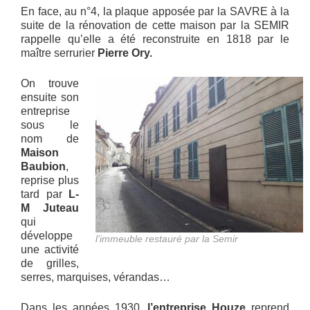
En face, au n°4, la plaque apposée par la SAVRE à la
suite de la rénovation de cette maison par la SEMIR
rappelle qu’elle a été reconstruite en 1818 par le
maître serrurier
Pierre Ory.
On trouve
ensuite son
entreprise
sous le
nom de
Maison
Baubion
,
reprise plus
tard par
L-
M Juteau
qui
développe
l’immeuble restauré par la Semir
une activité
de grilles,
serres, marquises, vérandas…
Dans les années 1930,
l’entreprise Houze
reprend