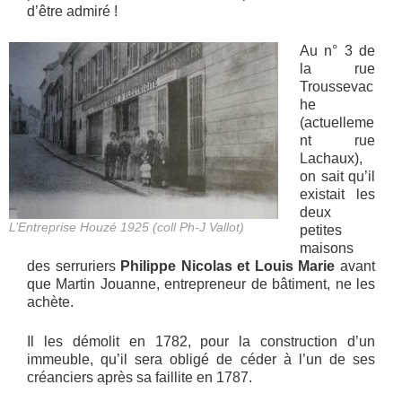
d’être admiré !
Au n° 3 de
la rue
Troussevac
he
(actuelleme
nt rue
Lachaux),
on sait qu’il
existait les
deux
L’Entreprise Houzé 1925 (coll Ph-J Vallot)
petites
maisons
des serruriers
Philippe Nicolas et Louis Marie
avant
que Martin Jouanne, entrepreneur de bâtiment, ne les
achète.
Il les démolit en 1782, pour la construction d’un
immeuble, qu’il sera obligé de céder à l’un de ses
créanciers après sa faillite en 1787.