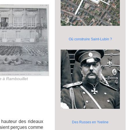
Où construire Saint-Lubin ?
e à Rambouillet
a hauteur des rideaux
Des Russes en Yveline
eraient perçues comme