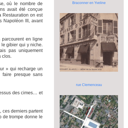
Braconner en Yveline
se, où le nombre de
ns avait été conçue
a Restauration on est
s Napoléon III, avant
 parcourent en ligne
 le gibier qui y niche.
 mais pas uniquement
 clos.
ur » qui recharge un
e faire presque sans
rue Clemenceau
 dessus des cimes… et
, ces derniers partent
up de trompe donne le