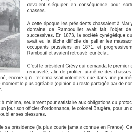
devaient s’équiper en conséquence pour sor
chasses.
A cette époque les présidents chassaient à Marl
domaine de Rambouillet avait fait l’objet de 
successives. En 1873, la société cynégétique du
avait eu la tâche difficile de pallier les massac
occupants prussiens en 1871, et progressive
Rambouillet avaient retrouvé leur éclat.
C’est le président Grévy qui demanda le premier q
renouvelé, afin de profiter lui-même des chasses 
é, encore qu’il reconnaissait volontiers que dans une journé
le moment le plus agréable (opinion du reste partagée par de nom
.
 à minima, seulement pour satisfaire aux obligations du protocol
is un jour son officier d’ordonnance, le colonel Brugère, pour un 
 oublier ses blessures.
de sa présidence (la plus courte jamais connue en France), Cas