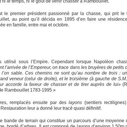
 ni le temps, ni le goût de venir chasser à Rambouillet.
ut le premier président passionné par la chasse, qui prit le
let, au point qu’il décida en 1895 d’en faire une résidence p
e en famille, entre mai et octobre.
as utilisé sous l’Empire. Cependant lorsque Napoléon cha
t l’arrivée de l’Empereur, on trace dans les bruyères de petits
ue l’on sable. Ces chemins ne sont qu’au nombre de trois : un
grand veneur (celui de droite), et le troisième (à gauche de S.M
ur accorde la faveur de chasser et de tirer auprès de lui»
(
e Rambouillet 1783-1995 »
oires, remplacés ensuite par des
layons
(sentiers rectilignes
a Restauration leur a donné leur tracé quasi définitif.
gue bande de terrain qui constitue un parcours d’une moyenne 
e, bordé d’arbres. Il est composé de layons d’environ 1.50m d