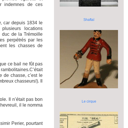
tir indemnes de ces
Shaftaï
y, car depuis 1834 le
plusieurs locations
 duc de la Trémoille
res perpétrés par les
ment les chasses de
ue ce bail ne fût pas
rambolitaines.C’était
e de chasse, c’est le
breux chasseurs!). Il
e. Il n’était pas bon
Le cirque
chevreuil, il le nomma
imir Perier, pourtant