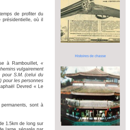
 temps de profiter du
résidentielle, où il
Histoires de chasse
sse à Rambouillet,
«
 chemins vulgairement
 pour S.M. (celui du
.) pour les personnes
Raphaël Devred « Le
) permanents, sont à
de 1.5km de long sur
e large, séparés par