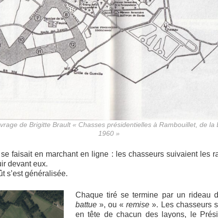
’ouvrage de Brigitte Brault « Chasses présidentielles à Rambouillet, de 
1960 »
 se faisait en marchant en ligne : les chasseurs suivaient les rab
fuir devant eux.
ût s’est généralisée.
Chaque tiré se termine par un rideau d
battue
», ou «
remise
». Les chasseurs se 
en tête de chacun des layons, le Prési