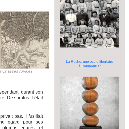
La Ruche, une école libertaire
à Rambouillet
es Chasses royales
Cependant, durant son
e. De surplus il était
ivait pas. Il fusillait
and égard pour ses
 plombs égarés, et