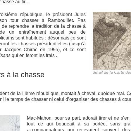
 chasse au tir…
oisième république, le président Jules
son tour chasser à Rambouillet. Pas
 de reprendre la tradition de la chasse à
nde un entraînement auquel peu de
licains sont habitués : désormais ce sont
eront les chasses présidentielles (jusqu’à
ar Jacques Chirac en 1995), et ce sont
aisans
qui en feront les frais .
détail de la Carte d
ts à la chasse
ident de la IIIème république, montait à cheval, quoique mal. 
 ni le temps de chasser ni celui d’organiser des chasses à courr
Mac-Mahon, pour sa part, adorait tirer et ne s’en pr
tout ce qui bougeait à sa portée, sans gr
accompagnateurs qui recevaient souvent des