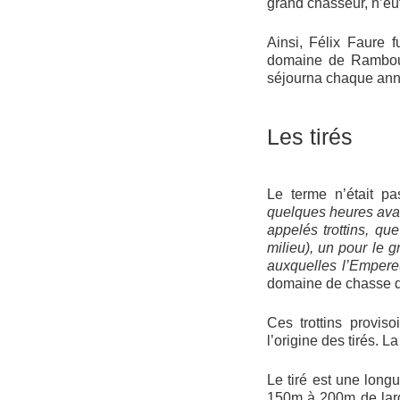
grand chasseur, n’eut
Ainsi, Félix Faure f
domaine de Rambouil
séjourna chaque anné
Les tirés
Le terme n’était p
quelques heures avan
appelés trottins, q
milieu), un pour le 
auxquelles l’Empere
domaine de chasse d
Ces trottins provis
l’origine des tirés. L
Le tiré est une lon
150m à 200m de larg