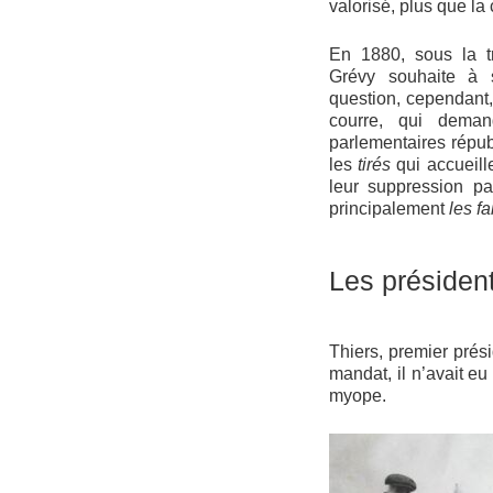
valorisé, plus que la
En 1880, sous la tr
Grévy souhaite à 
question, cependant,
courre, qui dema
parlementaires répub
les
tirés
qui accueill
leur suppression p
principalement
les f
Les présiden
Thiers, premier prés
mandat, il n’avait eu
myope.