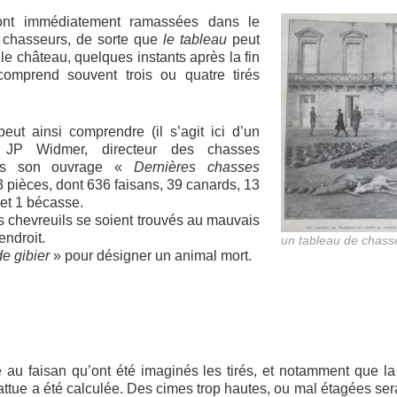
ont immédiatement ramassées dans le
s chasseurs, de sorte que
le tableau
peut
le château, quelques instants après la fin
comprend souvent trois ou quatre tirés
ut ainsi comprendre (il s’agit ici d’un
 JP Widmer, directeur des chasses
dans son ouvrage «
Dernières chasses
3 pièces, dont 636 faisans, 39 canards, 13
 et 1 bécasse.
es chevreuils se soient trouvés au mauvais
ndroit.
un tableau de chass
de gibier
» pour désigner un animal mort.
 au faisan qu’ont été imaginés les tirés, et notamment que l
battue a été calculée. Des cimes trop hautes, ou mal étagées s