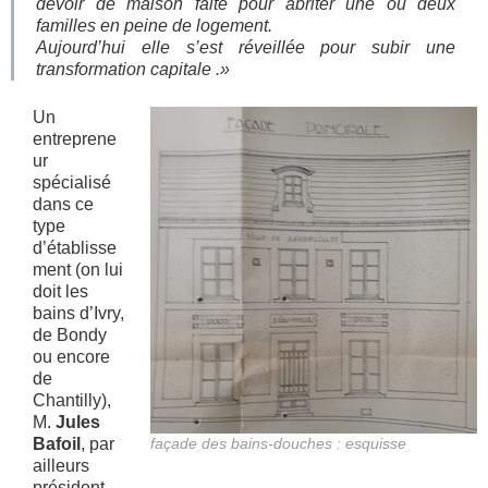
devoir de maison faite pour abriter une ou deux
familles en peine de logement.
Aujourd’hui elle s’est réveillée pour subir une
transformation capitale .»
Un
entreprene
ur
spécialisé
dans ce
type
d’établisse
ment (on lui
doit les
bains d’Ivry,
de Bondy
ou encore
de
Chantilly),
M.
Jules
Bafoil
, par
façade des bains-douches : esquisse
ailleurs
président