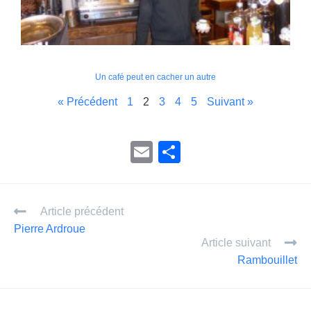
Un café peut en cacher un autre
« Précédent
1
2
3
4
5
Suivant »
E
P
m
ar
ail
ta
Article précédent
g
Pierre Ardroue
er
Article suivant
Rambouillet