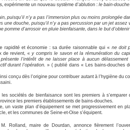
s, expérimente un nouveau système d’ablution :
le bain-douche
in, puisqu’il n’y a pas l’immersion plus ou moins prolongée da
s une douche, puisqu’il n’y a pas percussion par un jet assez v
 pomme d’arrosoir en pluie bienfaisante, dans le but d’obtenir 
 rapidité et économie : sa durée raisonnable qui «
ne doit 
x de revient, «
y compris le savon et la rémunération du capi
l présente l’intérêt de ne laisser place à aucun délassement
tif durant l’opération.
» ( publié dans « Les bains-douches de
nsi conçu dès l’origine pour contribuer autant à l’hygiène du c
ssaini.
 les sociétés de bienfaisance sont les premiers à s’emparer d
 province les premiers établissements de bains-douches.
re, un vaste plan d’équipement se met progressivement en pl
le, et les communes de Seine-et-Oise s’équipent.
 M. Rolland, maire de Dourdan, annonce fièrement l’ouver