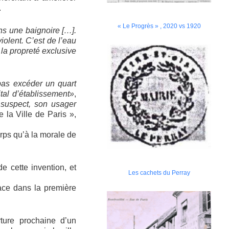
.
« Le Progrès » , 2020 vs 1920
ns une baignoire […].
iolent. C’est de l’eau
la propreté exclusive
pas excéder un quart
tal d’établissement»
,
 suspect, son usager
 la Ville de Paris »,
orps qu’à la morale de
e cette invention, et
Les cachets du Perray
ace dans la première
ture prochaine d’un