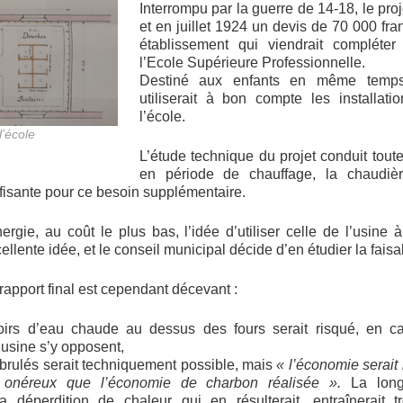
Interrompu par la guerre de 14-18, le proj
et en juillet 1924 un devis de 70 000 fra
établissement qui viendrait compléter 
l’Ecole Supérieure Professionnelle.
Destiné aux enfants en même temps 
utiliserait à bon compte les installat
l’école.
l’école
L’étude technique du projet conduit toute
en période de chauffage, la chaudiè
uffisante pour ce besoin supplémentaire.
énergie, au coût le plus bas, l’idée d’utiliser celle de l’usine
llente idée, et le conseil municipal décide d’en étudier la faisab
 rapport final est cependant décevant :
oirs d’eau chaude au dessus des fours serait risqué, en ca
’usine s’y opposent,
 brulés serait techniquement possible, mais
« l’économie serait i
s onéreux que l’économie de charbon réalisée ».
La lon
la déperdition de chaleur qui en résulterait, entraînerait 