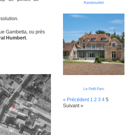
Rambouillet
solution.
rue Gambetta, ou près
ral Humbert
.
Le Petit Parc
« Précédent
1
2
3
4
5
Suivant »