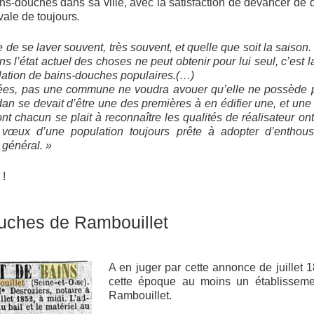
ns-douches dans sa ville, avec la satisfaction de devancer de q
vale de toujours
.
e de se laver souvent, très souvent, et quelle que soit la saison.
ns l’état actuel des choses ne peut obtenir pour lui seul, c’est la 
allation de bains-douches populaires.(…)
es, pas une commune ne voudra avouer qu’elle ne possède p
dan se devait d’être une des premières à en édifier une, et une
t chacun se plait à reconnaître les qualités de réalisateur ont f
vœux d’une population toujours prête à adopter d’enthou
 général. »
 !
uches de Rambouillet
A en juger par cette annonce de juillet 18
cette époque au moins un établisseme
Rambouillet.