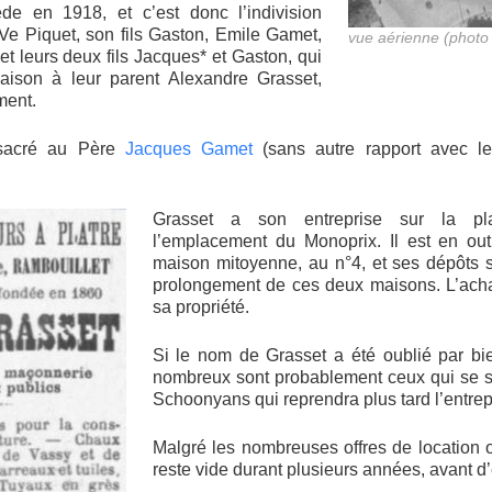
de en 1918, et c’est donc l’indivision
Ve Piquet, son fils Gaston, Emile Gamet,
vue aérienne (photo
et leurs deux fils Jacques* et Gaston, qui
ison à leur parent Alexandre Grasset,
ment.
nsacré au Père
Jacques Gamet
(sans autre rapport avec l
Grasset a son entreprise sur la pla
l’emplacement du Monoprix. Il est en outr
maison mitoyenne, au n°4, et ses dépôts s
prolongement de ces deux maisons. L’acha
sa propriété.
Si le nom de Grasset a été oublié par bi
nombreux sont probablement ceux qui se s
Schoonyans qui reprendra plus tard l’entrepr
Malgré les nombreuses offres de location 
reste vide durant plusieurs années, avant d’ê