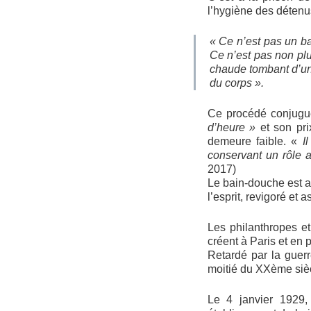
l’hygiène des détenu
« Ce n’est pas un ba
Ce n’est pas non plu
chaude tombant d’une
du corps ».
Ce procédé conjugue
d’heure »
et son pri
demeure faible. «
I
conservant un rôle ac
2017)
Le bain-douche est ai
l’esprit, revigoré et a
Les philanthropes et
créent à Paris et en
Retardé par la guer
moitié du XXème sièc
Le 4 janvier 1929,