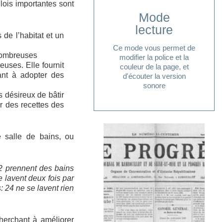
 lois importantes sont
Mode
Cliquer ici
lecture
 de l’habitat et un
.
lecture ?
Ce mode vous permet de
pour accéder à votre mode
nombreuses
modifier la police et la
Vous avez besoin d'aide
euses. Elle fournit
couleur de la page, et
ant à adopter des
d'écouter la version
sonore
s désireux de bâtir
ir des recettes des
 salle de bains, ou
2 prennent des bains
 lavent deux fois par
: 24 ne se lavent rien
herchant à améliorer