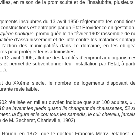
illes, en raison de la promiscuité et de l’insalubrité, plusieurs
ogements insalubres du 13 avril 1850 réglemente les conditions
e constructions est entrepris par un Etat-Providence en gestation
hygiène publique
, promulguée le 15 février 1902 rassemble de 
atière d’assainissement et de lutte contre les maladies contagi
 l’action des municipalités dans ce domaine, en les oblige
res pour protéger leurs administrés.
du 12 avril 1906, attribue des facilités d’emprunt aux organisme
et permet de subventionner leur installation par l’Etat, à part
U…).
t du XXème siècle, le nombre de logements disposant de
rante reste faible.
902 réalisée en milieu ouvrier, indique que sur 100 adultes,
« 
18 se lavent les pieds quand ils changent de chaussettes, 52 se
ment, la figure et le cou tous les samedis, le cuir chevelu, jamais
 de M. Secheret, Charleville, 1902)
e Rouen, en 1872, que le docteur François Merry-Delabost, c