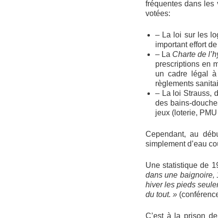
fréquentes dans les v
votées:
– La loi sur les l
important effort d
– La
Charte de l’
prescriptions en m
un cadre légal à
règlements sanitai
– La loi Strauss, 
des bains-douches 
jeux (loterie, PM
Cependant, au débu
simplement d’eau cou
Une statistique de 1
dans une baignoire, 
hiver les pieds seule
du tout. »
(conférence
C’est à la prison d