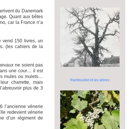
 arrivent du Danemark
lage. Quant aux bêtes
no, car la France n’a
 vend 150 livres, un
s. (les cahiers de la
chevaux ne soient pas
dans une cour… il est
urs mules ou mulets…
Rambouillet et les arbres
leur charrette, mais
’abreuvoir plus de 3
6 l’ancienne vénerie
lle redevient vénerie
ne d’un régiment de