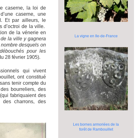
e caserne, la loi de
 d’une caserne, une
 Et par ailleurs, le
 d’octroi de la ville.
ion de la vénerie en
La vigne en Ile-de-France
de la ville y gagnera
au nombre desquels on
 débouchés pour les
u 28 février 1905).
ionnels qui vivent
illet, ont constitué
(sans tenir compte du
des bourreliers, des
(qui fabriquaient des
, des charrons, des
Les bornes armoriées de la
forêt de Rambouillet