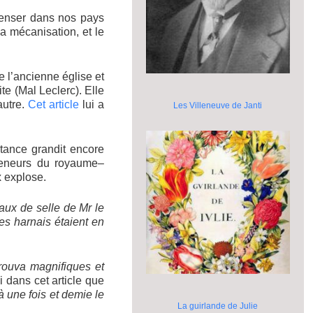
mpenser dans nos pays
la mécanisation, et le
 l’ancienne église et
te (Mal Leclerc). Elle
autre.
Cet article
lui a
Les Villeneuve de Janti
tance grandit encore
Veneurs du royaume–
x explose.
aux de selle de Mr le
es harnais étaient en
 trouva magnifiques et
 dans cet article que
 une fois et demie le
La guirlande de Julie