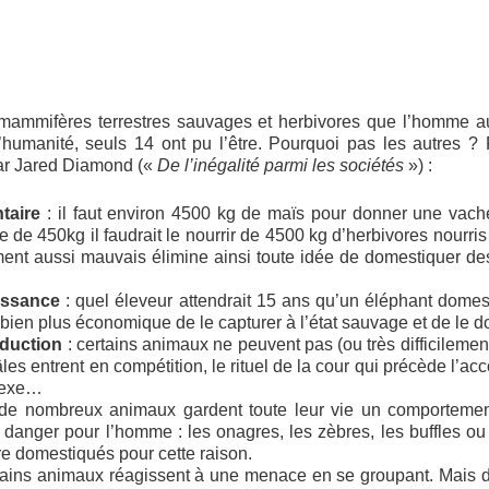
mammifères terrestres sauvages et herbivores que l’homme au
 l’humanité, seuls 14 ont pu l’être. Pourquoi pas les autres ? P
par Jared Diamond («
De l’inégalité parmi les sociétés
») :
ntaire
: il faut environ 4500 kg de maïs pour donner une vac
e de 450kg il faudrait le nourrir de 4500 kg d’herbivores nourr
ent aussi mauvais élimine ainsi toute idée de domestiquer de
oissance
: quel éleveur attendrait 15 ans qu’un éléphant domes
t bien plus économique de le capturer à l’état sauvage et de le d
oduction
: certains animaux ne peuvent pas (ou très difficilemen
âles entrent en compétition, le rituel de la cour qui précède l’a
plexe…
 de nombreux animaux gardent toute leur vie un comportement
n danger pour l’homme : les onagres, les zèbres, les buffles o
re domestiqués pour cette raison.
rtains animaux réagissent à une menace en se groupant. Mais d