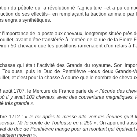
isation du pétrole qui a révolutionné l’agriculture –et a pu co
uction de ses effectifs– en remplaçant la traction animale par 
es engrais synthétiques.
r l’importance de la poste aux chevaux, longtemps située près de
llet, avant d’être transférée à l’entrée de la rue de la Pierre Fi
viron 50 chevaux que les postillons ramenaient d’un relais à l’
 chasse qui était l’activité des Grands du royaume. Son impor
e Toulouse, puis le Duc de Penthièvre –tous deux Grands-
illet, et c’est pour la chasse à courre que le nombre de chevau
8 août 1707, le Mercure de France parle de «
l’écurie des chev
ù il y avait 102 chevaux, avec des couvertures magnifiques, l
té très grande ».
obre 1712 :
« le roi après la messe alla voir les écuries qu’il
hevaux. Mr le comte de Toulouse en a 250
». On apprend aussi
eval du duc de Penthièvre mange pour un montant qui équivaut à
 parisien moyen ».