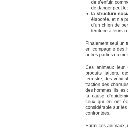
de s’enfuir, comme
de danger peut les
la structure soc
élaborée, et n’a p
d’un chien de berg
territoire à leurs
Finalement seul un 
en compagnie des h
autres parties du mo
Ces animaux leur o
produits laitiers, 
terrestre, des véhic
traction des charrue
des hommes, ils les o
la cause d’épidémi
ceux qui en ont éc
considérable sur les
confrontées.
Parmi ces animaux, il