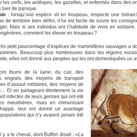
 les cerfs, les antilopes, les gazelles, et enfermés dans des 
 tuer de panique.
iale
: lorsqu’une espèce vit en troupeau, respecte une hiéra
as de territoire bien défini, il lui est facile de suivre les cons
er. Mais si ses individus ont l’habitude de vivre en solitaire
 congénères, comment les élever en troupeau ?
très petit pourcentage d’espèces de mammifères sauvages a d
ommes. Beaucoup plus nombreuses dans les régions euras
nde, elles ont donné aux peuples qui les ont domestiquées un a
nt fourni de la laine, du cuir, des
des engrais, des moyens de transport
ules d’assaut militaires, des moyens de
s… Et en partageant étroitement la vie
nt infectés de leurs germes qui ont été
es meurtrières, mais en immunisant
happé, leur ont donné un avantage
 populations qui n’y avaient jamais été
 y a le cheval, dont Buffon disait
: «La