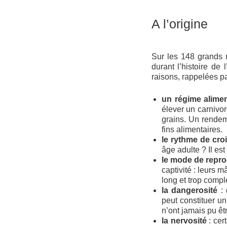
A l’origine
Sur les 148 grands 
durant l’histoire de
raisons, rappelées 
un régime alime
élever un carnivor
grains. Un rendem
fins alimentaires.
le rythme de cr
âge adulte ? Il es
le mode de repr
captivité : leurs m
long et trop com
la dangerosité
:
peut constituer u
n’ont jamais pu êt
la nervosité
: ce