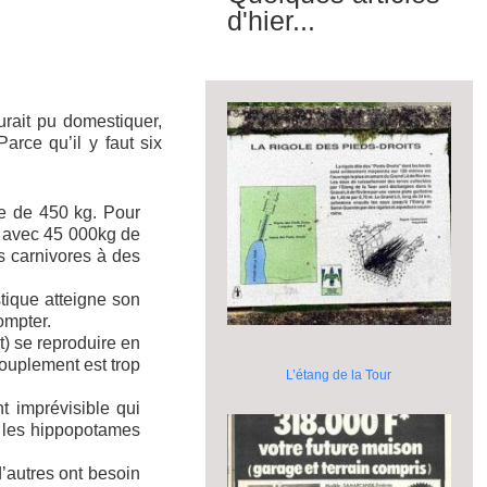
d'hier...
rait pu domestiquer,
arce qu’il y faut six
he de 450 kg. Pour
is avec 45 000kg de
s carnivores à des
tique atteigne son
ompter.
t) se reproduire en
ccouplement est trop
L’étang de la Tour
 imprévisible qui
u les hippopotames
’autres ont besoin