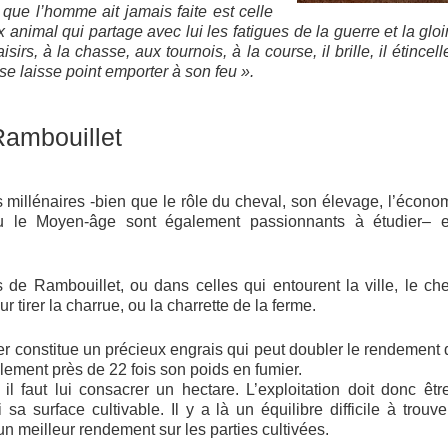
que l’homme ait jamais faite est celle
x animal qui partage avec lui les fatigues de la guerre et la glo
sirs, à la chasse, aux tournois, à la course, il brille, il étincel
se laisse point emporter à son feu ».
Rambouillet
millénaires -bien que le rôle du cheval, son élevage, l’écono
 ou le Moyen-âge sont également passionnants à étudier– e
 de Rambouillet, ou dans celles qui entourent la ville, le che
 tirer la charrue, ou la charrette de la ferme.
er constitue un précieux engrais qui peut doubler le rendement 
ement près de 22 fois son poids en fumier.
 il faut lui consacrer un hectare. L’exploitation doit donc ê
 sa surface cultivable. Il y a là un équilibre difficile à trou
 un meilleur rendement sur les parties cultivées.