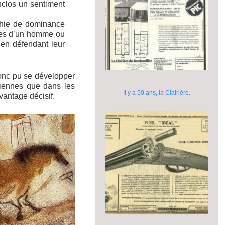
enclos un sentiment
rchie de dominance
ignes d’un homme ou
, en défendant leur
onc pu se développer
iennes que dans les
Il y a 50 ans, la Clairière.
vantage décisif.