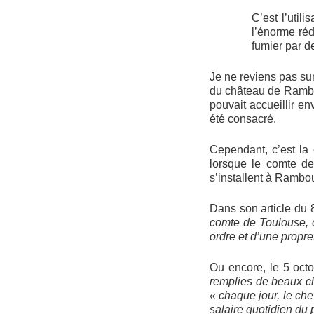
C’est l’util
l’énorme réd
fumier par d
Je ne reviens pas su
du château de Ramboui
pouvait accueillir en
été consacré.
Cependant, c’est la
lorsque le comte d
s’installent à Rambou
Dans son article du 
comte de Toulouse, o
ordre et d’une propre
Ou encore, le 5 oct
remplies de beaux c
« chaque jour, le ch
salaire quotidien du