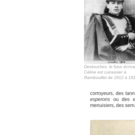
Destouches, le futur écriva
Céline est cuirassier à
Rambouillet de 1912 à 19
corroyeurs, des tann
esperons
ou des
e
menuisiers, des serru