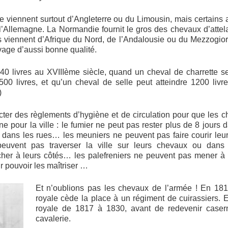
e viennent surtout d’Angleterre ou du Limousin, mais certains
 l’Allemagne. La Normandie fournit le gros des chevaux d’atte
es viennent d’Afrique du Nord, de l’Andalousie ou du Mezzogior
age d’aussi bonne qualité.
40 livres au XVIIIème siècle, quand un cheval de charrette se
00 livres, et qu’un cheval de selle peut atteindre 1200 livre
)
dicter des règlements d’hygiène et de circulation pour que les 
e pour la ville : le fumier ne peut pas rester plus de 8 jours 
er dans les rues… les meuniers ne peuvent pas faire courir le
peuvent pas traverser la ville sur leurs chevaux ou dans 
cher à leurs côtés… les palefreniers ne peuvent pas mener à l
r pouvoir les maîtriser …
Et n’oublions pas les chevaux de l’armée ! En 181
royale cède la place à un régiment de cuirassiers. E
royale de 1817 à 1830, avant de redevenir caser
cavalerie.