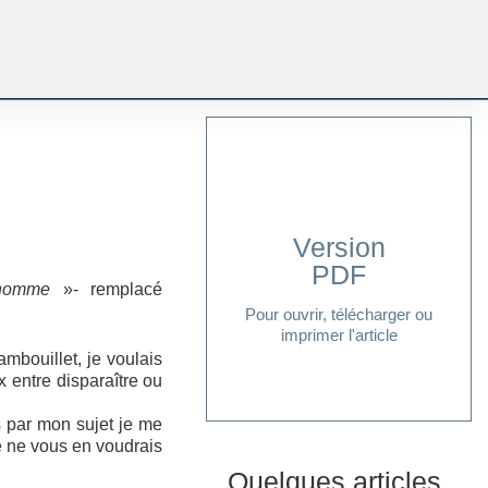
Version
PDF
Cliquer ici
l’homme
»- remplacé
Pour ouvrir, télécharger ou
imprimer l'article
ambouillet, je voulais
ix entre disparaître ou
is par mon sujet je me
e ne vous en voudrais
Quelques articles