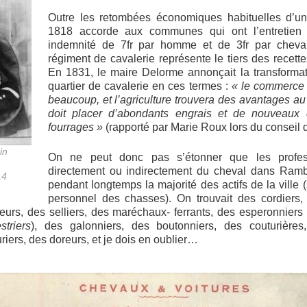
Outre les retombées économiques habituelles d’un
1818 accorde aux communes qui ont l’entretien
indemnité de 7fr par homme et de 3fr par cheval.
régiment de cavalerie représente le tiers des recettes
En 1831, le maire Delorme annonçait la transformat
quartier de cavalerie en ces termes :
« le commerce 
beaucoup, et l’agriculture trouvera des avantages 
doit placer d’abondants engrais et de nouveaux
fourrages »
(rapporté par Marie Roux lors du conseil d
in
On ne peut donc pas s’étonner que les profess
directement ou indirectement du cheval dans Rambou
14
pendant longtemps la majorité des actifs de la ville 
personnel des chasses). On trouvait des cordiers, 
eurs, des selliers, des maréchaux- ferrants, des esperonniers 
striers
), des galonniers, des boutonniers, des couturières
riers, des doreurs, et je dois en oublier…