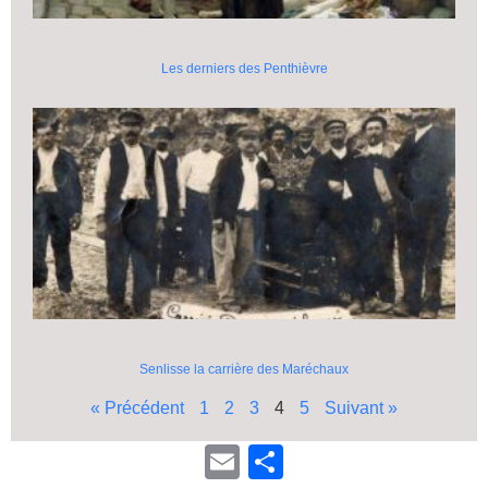
Les derniers des Penthièvre
Senlisse la carrière des Maréchaux
« Précédent
1
2
3
4
5
Suivant »
E
P
m
a
a
r