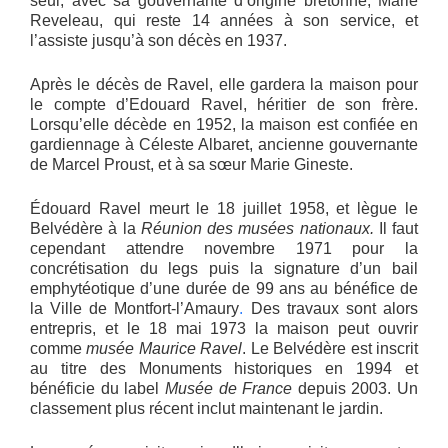
seul, avec sa gouvernante d’origine bretonne, Marie
Reveleau, qui reste 14 années à son service, et
l’assiste jusqu’à son décès en 1937.
Après le décès de Ravel, elle gardera la maison pour
le compte d’Edouard Ravel, héritier de son frère.
Lorsqu’elle décède en 1952, la maison est confiée en
gardiennage à Céleste Albaret, ancienne gouvernante
de Marcel Proust, et à sa sœur Marie Gineste.
Édouard Ravel meurt le 18 juillet 1958, et lègue le
Belvédère à la
Réunion des musées nationaux.
Il faut
cependant attendre novembre 1971 pour la
concrétisation du legs puis la signature d’un bail
emphytéotique d’une durée de 99 ans au bénéfice de
la Ville de Montfort-l’Amaury
.
Des travaux sont alors
entrepris, et le 18 mai 1973 la maison peut ouvrir
comme
musée Maurice Ravel
. Le Belvédère est inscrit
au titre des Monuments historiques en 1994 et
bénéficie du label
Musée de France
depuis 2003. Un
classement plus récent inclut maintenant le jardin.