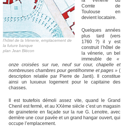
la Vénerie du
Comte de
Toulouse en
devient locataire.
Quelques années
plus tard (vers
l’hôtel de la Vénerie, emplacement de
1760 ?) il y est
la future banque
construit l’hôtel de
plan Jean Blécon
la vénerie, un bel
immeuble de
«
onze croisées sur rue, neuf sur cour, chapelle et
nombreuses chambres pour gentilhomme et pages »
(
description relatée par Pierre de Janti). Il constitue
ainsi un luxueux logement pour le capitaine des
chasses.
Il est toutefois démoli assez vite, quand le Grand
Chenil est fermé, et au XXème siècle c’est un magasin
de graineterie en façade sur la rue G. Lenotre, avec
derrière une cour pavée et un grand hangar ouvert, qui
occupe l’emplacement.