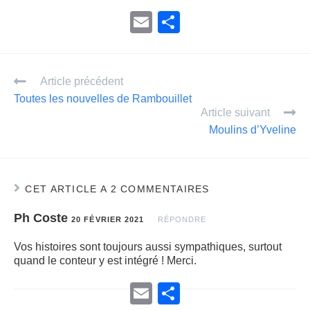
E
P
m
ar
ail
ta
Article précédent
g
Toutes les nouvelles de Rambouillet
er
Article suivant
Moulins d’Yveline
CET ARTICLE A 2 COMMENTAIRES
Ph Coste
20 FÉVRIER 2021
RÉPONDRE
Vos histoires sont toujours aussi sympathiques, surtout
quand le conteur y est intégré ! Merci.
E
P
m
a
a
r