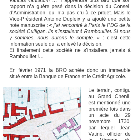
Vanitas vanitatum
…
Il apprendra plus tard que son
rapport n’a guère pesé dans la décision du Conseil
d’Administration, qui n’a pas cru à ce projet. Mais le
Vice-Président Antoine Dupleix y a ajouté une petite
note manuscrite :
« j’ai rencontré à Paris le PDG de la
société Culligan. Ils s’installent à Rambouillet. Si nous
y sommes, nous aurons le compte. »
: c’est cette
information seule qui a enlevé la décision.
Et finalement cette société ne s’installera jamais à
Rambouillet !…
En février 1971 la BRO achète donc un immeuble
situé entre la Banque de France et le Crédit Agricole.
Le terrain, contigu
au Grand Chenil,
est mentionné une
première fois dans
un acte du 29
novembre 1730,
par lequel Jean
Vatine, officier de