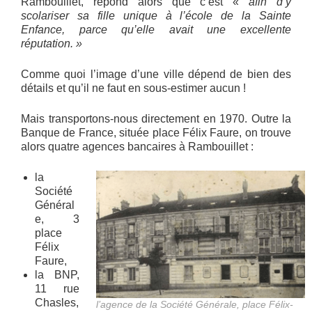
Rambouillet, répond alors que c’est «
afin d’y
scolariser sa fille unique à l’école de la Sainte
Enfance, parce qu’elle avait une excellente
réputation. »
Comme quoi l’image d’une ville dépend de bien des
détails et qu’il ne faut en sous-estimer aucun !
Mais transportons-nous directement en 1970. Outre la
Banque de France, située place Félix Faure, on trouve
alors quatre agences bancaires à Rambouillet :
la
Société
Général
e, 3
place
Félix
Faure,
la BNP,
11 rue
Chasles,
l’agence de la Société Générale, place Félix-