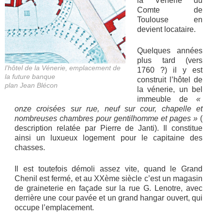
la Vénerie du
Comte de
Toulouse en
devient locataire.
Quelques années
plus tard (vers
l’hôtel de la Vénerie, emplacement de
1760 ?) il y est
la future banque
construit l’hôtel de
plan Jean Blécon
la vénerie, un bel
immeuble de
«
onze croisées sur rue, neuf sur cour, chapelle et
nombreuses chambres pour gentilhomme et pages »
(
description relatée par Pierre de Janti). Il constitue
ainsi un luxueux logement pour le capitaine des
chasses.
Il est toutefois démoli assez vite, quand le Grand
Chenil est fermé, et au XXème siècle c’est un magasin
de graineterie en façade sur la rue G. Lenotre, avec
derrière une cour pavée et un grand hangar ouvert, qui
occupe l’emplacement.