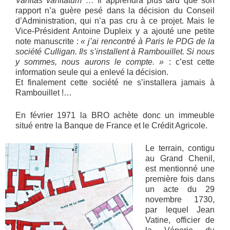
Vanitas vanitatum
…
Il apprendra plus tard que son
rapport n’a guère pesé dans la décision du Conseil
d’Administration, qui n’a pas cru à ce projet. Mais le
Vice-Président Antoine Dupleix y a ajouté une petite
note manuscrite :
« j’ai rencontré à Paris le PDG de la
société Culligan. Ils s’installent à Rambouillet. Si nous
y sommes, nous aurons le compte. »
: c’est cette
information seule qui a enlevé la décision.
Et finalement cette société ne s’installera jamais à
Rambouillet !…
En février 1971 la BRO achète donc un immeuble
situé entre la Banque de France et le Crédit Agricole.
Le terrain, contigu
au Grand Chenil,
est mentionné une
première fois dans
un acte du 29
novembre 1730,
par lequel Jean
Vatine, officier de