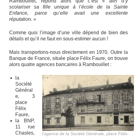
Rambouillet, répond alors que c’est «
afin d’y
scolariser sa fille unique à l’école de la Sainte
Enfance, parce qu’elle avait une excellente
réputation. »
Comme quoi l’image d’une ville dépend de bien des
détails et qu’il ne faut en sous-estimer aucun !
Mais transportons-nous directement en 1970. Outre la
Banque de France, située place Félix Faure, on trouve
alors quatre agences bancaires à Rambouillet :
la
Société
Général
e, 3
place
Félix
Faure,
la BNP,
11 rue
Chasles,
l’agence de la Société Générale, place Félix-