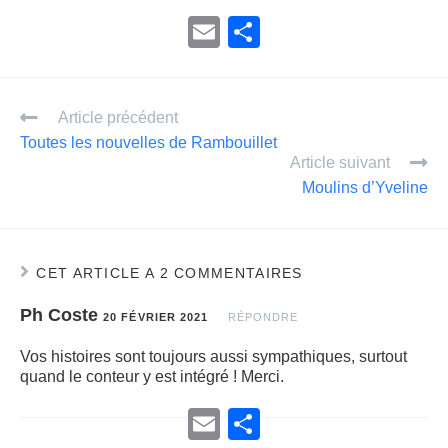
E
P
m
ar
ail
ta
Article précédent
g
Toutes les nouvelles de Rambouillet
er
Article suivant
Moulins d’Yveline
CET ARTICLE A 2 COMMENTAIRES
Ph Coste
20 FÉVRIER 2021
RÉPONDRE
Vos histoires sont toujours aussi sympathiques, surtout
quand le conteur y est intégré ! Merci.
E
P
m
a
a
r