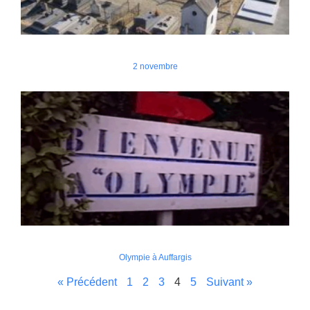
2 novembre
Olympie à Auffargis
« Précédent
1
2
3
4
5
Suivant »