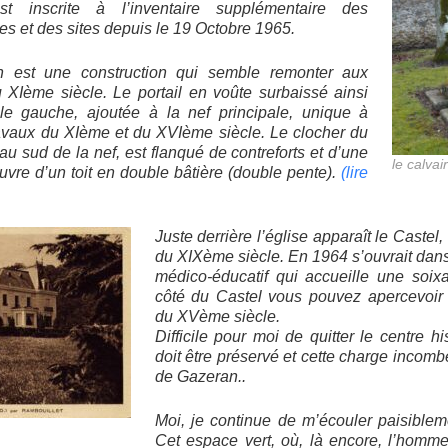
est inscrite à l’inventaire supplémentaire des
s et des sites depuis le 19 Octobre 1965.
n est une construction qui semble remonter aux
 XIème siècle. Le portail en voûte surbaissé ainsi
ale gauche, ajoutée à la nef principale, unique à
travaux du XIème et du XVIème siècle. Le clocher du
 au sud de la nef, est flanqué de contreforts et d’une
le calva
couvre d’un toit en double bâtière (double pente).
(lire
Juste derrière l’église apparaît le Caste
du XIXème siècle. En 1964 s’ouvrait dans 
médico-éducatif qui accueille une soix
côté du Castel vous pouvez apercevoir 
du XVème siècle.
Difficile pour moi de quitter le centre his
doit être préservé et cette charge incomb
de Gazeran..
Moi, je continue de m’écouler paisiblem
Cet espace vert, où, là encore, l’homm