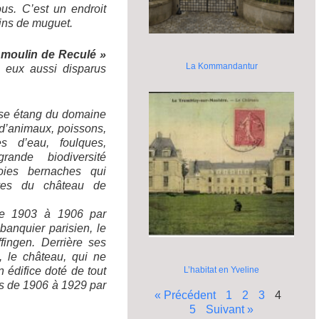
us. C’est un endroit
rins de muguet.
«
moulin de Reculé »
La Kommandantur
, eux aussi disparus
nse étang du domaine
d’animaux, poissons,
es d’eau, foulques,
ande biodiversité
 oies bernaches qui
uves du château de
de 1903 à 1906 par
banquier parisien, le
ingen. Derrière ses
, le château, qui ne
 édifice doté de tout
L’habitat en Yveline
és de 1906 à 1929 par
« Précédent
1
2
3
4
5
Suivant »