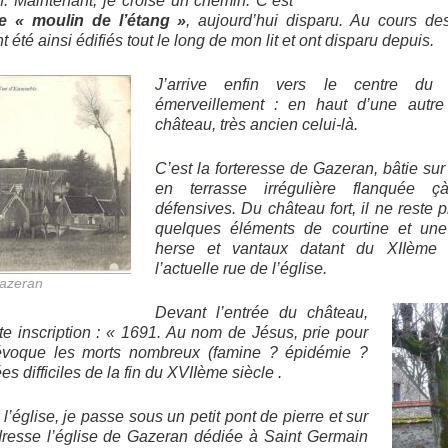
. Maintenant, je croise un chemin. C’est
le « moulin de l’étang »
, aujourd’hui disparu. Au cours de
été ainsi édifiés tout le long de mon lit et ont disparu depuis.
J’arrive enfin vers le centre du 
émerveillement : en haut d’une autre 
château, très ancien celui-là.
C’est la
forteresse de Gazeran, bâtie su
en terrasse irrégulière flanquée 
défensives. Du château fort, il ne reste 
quelques éléments de courtine et une 
herse et vantaux datant du
XIIème
s
l’actuelle rue de l’église
.
Gazeran
Devant l’entrée du château,
tte inscription : « 1691. Au nom de Jésus, prie pour
 évoque les morts nombreux (famine ? épidémie ?
s difficiles de la fin du XVIIème siècle .
l’église, je passe sous un petit pont de pierre et sur
resse l’église de Gazeran dédiée à Saint Germain