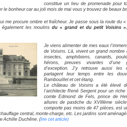
constitue un lieu de promenade pour to
er le bonheur car au joli mois de mai vous y trouvez de beaux b
qui me procure ombre et fraîcheur. Je passe sous la route du 
is également les moulins
du « grand et du petit Voisins »
Je viens alimenter de mes eaux l’imme
de Voisins. Là, vivent un grand nombre 
insectes, amphibiens, canards, poul
hérons, preuves vivantes d’une gr
d’exception. J’y retrouve aussi les
partagent leur temps entre les do
Rambouillet et cet étang.
Le château de Voisins a été élevé 
l’architecte René Sergent pour un riche 
comte Edmond de Fels, prince de Heff
allures de pastiche du XVIIIème siècle
comporte pas moins de 47 pièces, est un
 chauffage central, monte-charge, etc. Les jardins sont aménag
te Achille Duchêne. (
lire cet article)