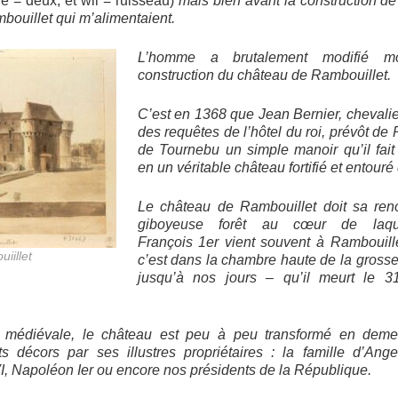
 = deux, et wil = ruisseau)
mais bien avant la construction de c
mbouillet qui m’alimentaient.
L’homme a brutalement modifié m
construction du château de Rambouillet.
C’est en 1368 que Jean Bernier
, chevalie
des requêtes de l’hôtel du roi, prévôt
de P
de Tournebu un simple manoir qu’il fait
en un véritable château fortifié et entour
Le château de Rambouillet doit sa ren
giboyeuse forêt au cœur de laquel
François
1er
vient souvent à Rambouillet
iillet
c’est dans la chambre haute de la grosse 
jusqu’à nos jours – qu’il meurt
le 3
e médiévale, le château est peu à peu transformé en deme
s décors par ses illustres propriétaires : la famille d’Ang
I, Napoléon Ier ou encore nos présidents de la République.