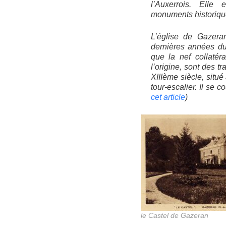
l’Auxerrois. Elle 
monuments historique
L’église de Gazera
dernières années du
que la nef collatér
l’origine, sont des 
XIIIème siècle, situé
tour-escalier. Il se 
cet article
)
le Castel de Gazeran