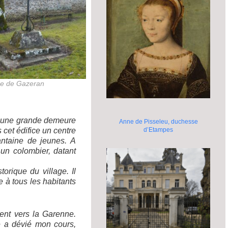
ire de Gazeran
l, une grande demeure
Anne de Pisseleu, duchesse
cet édifice un centre
d’Etampes
antaine de jeunes. A
un colombier, datant
torique du village. Il
e à tous les habitants
ent vers la Garenne.
e a dévié mon cours,