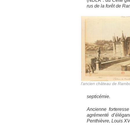
(NDLR : du Celte gwe
rus de la forêt de Ra
l’ancien château de Rambou
septicémie.
Ancienne forteress
agrémenté d’élégant
Penthièvre, Louis XV