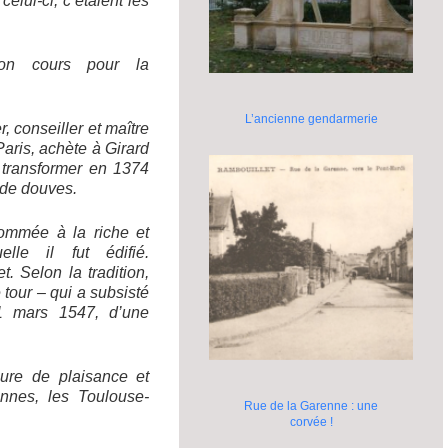
elui-ci, c’étaient les
on cours pour la
L’ancienne gendarmerie
r, conseiller et maître
aris, achète à Girard
 transformer en 1374
é de douves.
ommée à la riche et
le il fut édifié.
. Selon la tradition,
tour – qui a subsisté
1 mars 1547, d’une
ure de plaisance et
ennes, les Toulouse-
Rue de la Garenne : une
corvée !