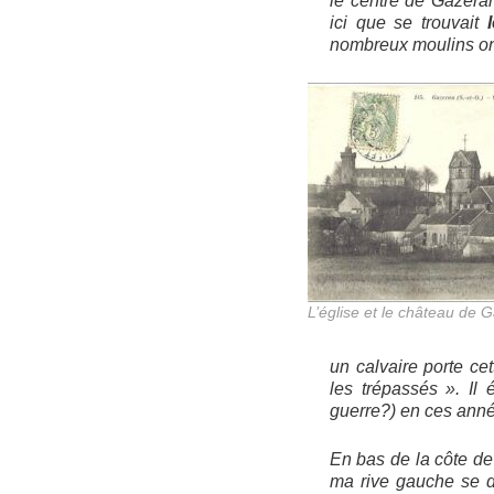
le centre de Gazeran
ici que se trouvait
nombreux moulins ont 
L’église et le château de 
un calvaire porte ce
les trépassés ». Il
guerre?) en ces année
En bas de la côte de 
ma rive gauche se d