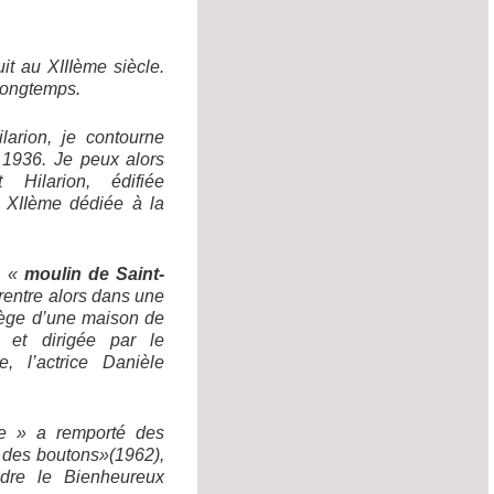
uit au
XIII
ème
siècle.
 longtemps.
larion, je contourne
1936. Je peux alors
 Hilarion, édifiée
u
XIIème
dédiée à la
le «
moulin de Saint-
e rentre alors dans une
siège d’une maison de
e et dirigée par le
, l’actrice
Danièle
le » a remporté des
 des boutons»(1962),
dre le Bienheureux