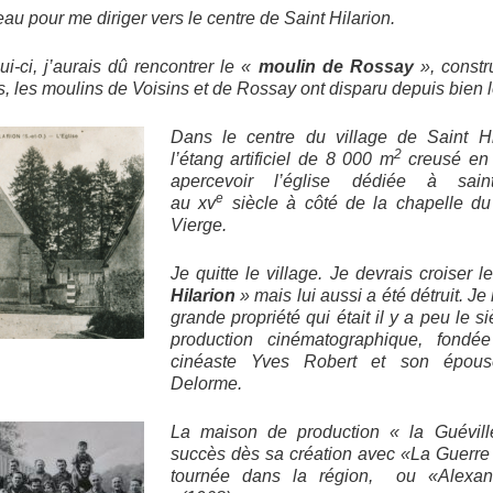
u pour me diriger vers le centre de Saint Hilarion.
ui-ci, j’aurais dû rencontrer le «
moulin de Rossay
», constr
s, les moulins de Voisins et de Rossay ont disparu depuis bien
Dans le centre du village de Saint Hi
2
l’étang
artificiel de 8 000 m
creusé en 
apercevoir l’église
dédiée à saint
e
au
xv
siècle à côté de la chapelle d
Vierge.
Je quitte le village. Je devrais croiser 
Hilarion
» mais lui aussi a été détruit. J
grande propriété qui était il y a peu le 
production cinématographique, fondé
cinéaste
Yves Robert
et son épouse
Delorme.
La maison de production « la Guévil
succès dès sa création avec «La Guerre
tournée dans la région, ou «Alexan