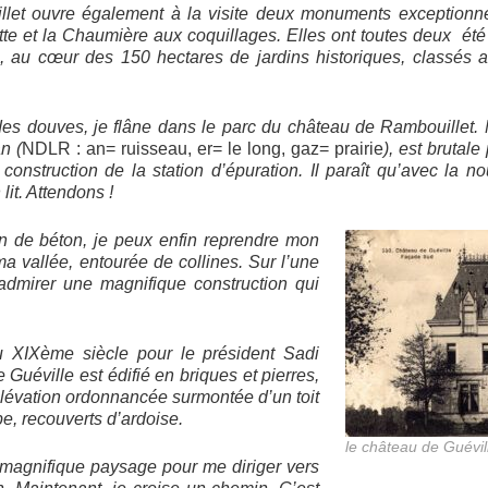
let ouvre également à la visite deux monuments exceptionnels
tte et la Chaumière aux coquillages. Elles ont toutes deux é
,
au cœur des 150 hectares de jardins historiques, classés au
es douves, je flâne dans le parc du château de Rambouillet. 
n (
NDLR : an= ruisseau, er= le long, gaz= prairie
), est brutal
construction de la station d’épuration. Il paraît qu’avec la no
lit. Attendons !
on de béton, je peux enfin reprendre mon
a vallée, entourée de collines. Sur l’une
admirer une magnifique construction qui
du
XIXème
siècle pour le président Sadi
 Guéville est édifié en briques et pierres,
Elévation ordonnancée surmontée d’un toit
e, recouverts d’ardoise.
le château de Guévil
e magnifique paysage pour me diriger vers