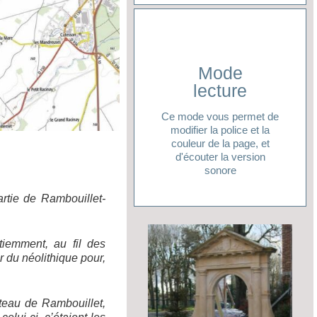
Mode
Cliquer ici
lecture
lecture ?
Ce mode vous permet de
pour accéder à votre mode
modifier la police et la
Vous avez besoin d'aide
couleur de la page, et
d'écouter la version
sonore
artie de Rambouillet-
tiemment, au fil des
r du néolithique pour,
âteau de Rambouillet,