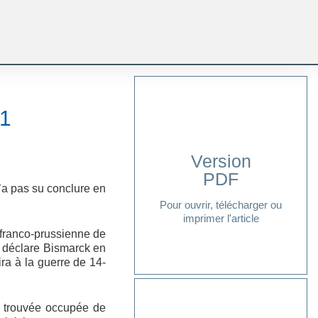
71
Version
PDF
Cliquer ici
’a pas su conclure en
Pour ouvrir, télécharger ou
imprimer l'article
 franco-prussienne de
»
déclare Bismarck en
ira à la guerre de 14-
st trouvée occupée de