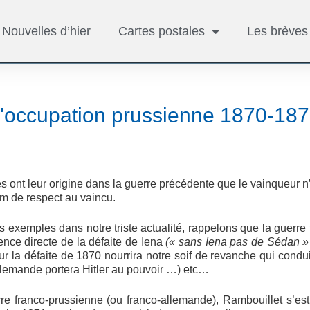
Nouvelles d’hier
Cartes postales
Les brèves
'occupation prussienne 1870-18
es ont leur origine dans la guerre précédente que le vainqueur n
m de respect au vaincu.
 exemples dans notre triste actualité, rappelons que la guerre
nce directe de la défaite de Iena
(« sans Iena pas de Sédan 
ur la défaite de 1870 nourrira notre soif de revanche qui condu
allemande portera Hitler au pouvoir …) etc…
rre franco-prussienne (ou franco-allemande), Rambouillet s’e