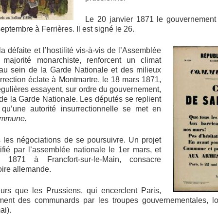
Le 20 janvier 1871 le gouvernement
septembre à Ferrières. Il est signé le 26.
a défaite et l’hostilité vis-à-vis de l’Assemblée
majorité monarchiste, renforcent un climat
, au sein de la Garde Nationale et des milieux
rrection éclate à Montmartre, le 18 mars 1871,
gulières essayent, sur ordre du gouvernement,
 de la Garde Nationale. Les députés se replient
s qu’une autorité insurrectionnelle se met en
ommune.
les négociations de se poursuivre. Un projet
tifié par l’assemblée nationale le 1er mars, et
1871 à Francfort-sur-le-Main, consacre
toire allemande.
eurs que les Prussiens, qui encerclent Paris,
sement des communards par les troupes gouvernementales, l
ai).