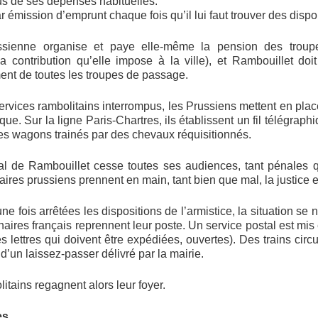
lus de ses dépenses habituelles.
 émission d’emprunt chaque fois qu’il lui faut trouver des dispon
russienne organise et paye elle-même la pension des troupe
 la contribution qu’elle impose à la ville), et Rambouillet doi
ment de toutes les troupes de passage.
ervices rambolitains interrompus, les Prussiens mettent en place
ue. Sur la ligne Paris-Chartres, ils établissent un fil télégraphi
s wagons trainés par des chevaux réquisitionnés.
nal de Rambouillet cesse toutes ses audiences, tant pénales
aires prussiens prennent en main, tant bien que mal, la justice et
ne fois arrêtées les dispositions de l’armistice, la situation se
aires français reprennent leur poste. Un service postal est mis
s lettres qui doivent être expédiées, ouvertes). Des trains circ
’un laissez-passer délivré par la mairie.
ains regagnent alors leur foyer.
es