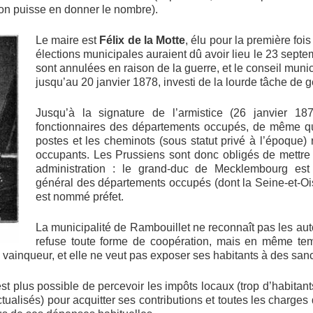
’on puisse en donner le nombre).
Le maire est
Félix de la Motte
, élu pour la première foi
élections municipales auraient dû avoir lieu le 23 sept
sont annulées en raison de la guerre, et le conseil munic
jusqu’au 20 janvier 1878, investi de la lourde tâche de g
Jusqu’à la signature de l’armistice (26 janvier 18
fonctionnaires des départements occupés, de même q
postes et les cheminots (sous statut privé à l’époque) 
occupants. Les Prussiens sont donc obligés de mettre 
administration : le grand-duc de Mecklembourg e
général des départements occupés (dont la Seine-et-Oi
est nommé préfet.
La municipalité de Rambouillet ne reconnaît pas les aut
refuse toute forme de coopération, mais en même te
 vainqueur, et elle ne veut pas exposer ses habitants à des sanc
i est plus possible de percevoir les impôts locaux (trop d’habitant
ctualisés) pour acquitter ses contributions et toutes les charges