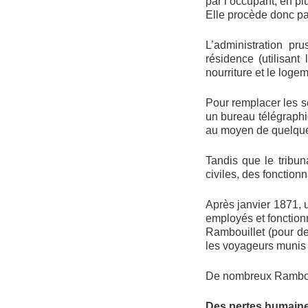
par l’occupant, en p
Elle procède donc par
L’administration p
résidence (utilisant
nourriture et le loge
Pour remplacer les s
un bureau télégraphiq
au moyen de quelque
Tandis que le tribu
civiles, des fonctionn
Après janvier 1871, u
employés et fonctionn
Rambouillet (pour de
les voyageurs munis d
De nombreux Rambolit
Des pertes humain