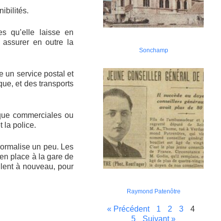
ibilités.
s qu’elle laisse en
t assurer en outre la
Sonchamp
 un service postal et
que, et des transports
 que commerciales ou
 la police.
 normalise un peu. Les
 en place à la gare de
ulent à nouveau, pour
Raymond Patenôtre
« Précédent
1
2
3
4
5
Suivant »