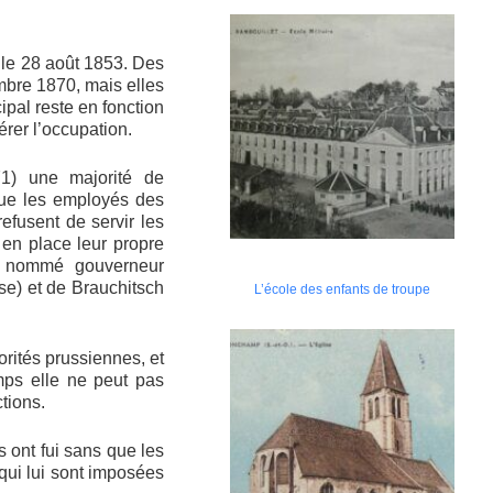
s le 28 août 1853. Des
embre 1870, mais elles
ipal reste en fonction
érer l’occupation.
71) une majorité de
ue les employés des
refusent de servir les
en place leur propre
st nommé gouverneur
se) et de Brauchitsch
L’école des enfants de troupe
orités prussiennes, et
mps elle ne peut pas
tions.
s ont fui sans que les
 qui lui sont imposées