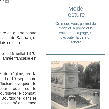
r ici.
Mode
Cliquer ici
lecture
lecture ?
Ce mode vous permet de
pour accéder à votre mode
modifier la police et la
Vous avez besoin d'aide
couleur de la page, et
ntre en guerre contre
d'écouter la version
bataille de Sadowa, et
sonore
tats du sud).
e le 19 juillet 1870,
l’armée française est
te du régime, et la
ue. Le 19 septembre
’histoire évoquent le
pour Tours, où le
oursuivre le combat.
en Bourgogne, dans le
les d’arrêter l’armée