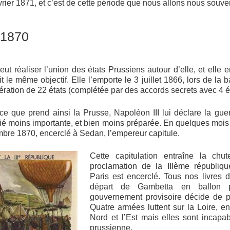
ier 1871, et c’est de cette période que nous allons nous souveni
 1870
ut réaliser l’union des états Prussiens autour d’elle, et elle e
it le même objectif. Elle l’emporte le 3 juillet 1866, lors de la 
ération de 22 états (complétée par des accords secrets avec 4 é
nce que prend ainsi la Prusse, Napoléon III lui déclare la guerr
é moins importante, et bien moins préparée. En quelques mois 
embre 1870, encerclé à Sedan, l’empereur capitule.
Cette capitulation entraîne la chu
proclamation de la IIIème républiq
Paris est encerclé. Tous nos livres d
départ de Gambetta en ballon 
gouvernement provisoire décide de p
Quatre armées luttent sur la Loire, 
Nord et l’Est mais elles sont incapab
prussienne.