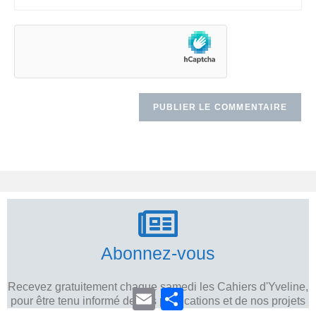
Abonnez-vous
Recevez gratuitement chaque samedi les Cahiers d'Yveline,
E
P
pour être tenu informé de nos publications et de nos projets
m
a
a
r