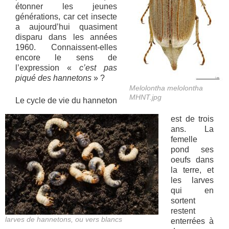
étonner les jeunes
générations, car cet insecte
a aujourd’hui quasiment
disparu dans les années
1960. Connaissent-elles
encore le sens de
l’expression «
c’est pas
piqué des hannetons
» ?
Melolontha melolontha
MHNT.jpg
Le cycle de vie du hanneton
est de trois
ans. La
femelle
pond ses
oeufs dans
la terre, et
les larves
qui en
sortent
restent
larves de hannetons, ou vers blancs
enterrées à