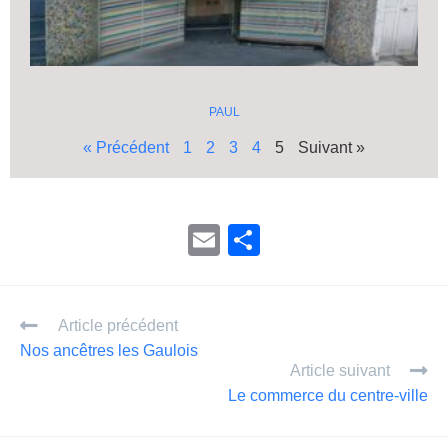
PAUL
« Précédent
1
2
3
4
5
Suivant »
E
P
m
ar
ail
ta
Article précédent
g
Nos ancêtres les Gaulois
er
Article suivant
Le commerce du centre-ville