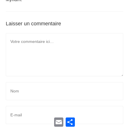
Laisser un commentaire
E
P
m
a
a
r