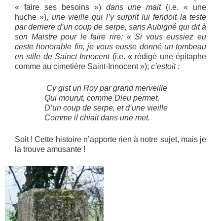
« faire ses besoins »)
dans une mait
(i.e. « une
huche »),
une vieille qui l’y surprit lui fendoit la teste
par derriere d’un coup de serpe, sans Aubigné qui dit à
son Maistre pour le faire rire: « Si vous eussiez eu
ceste honorable fin, je vous eusse donné un tombeau
en stile de Sainct Innocent
(i.e. « rédigé une épitaphe
comme au cimetière Saint-Innocent »);
c’estoit :
Cy gist un Roy par grand merveille
Qui mourut, comme Dieu permet,
D’un coup de serpe, et d’une vieille
Comme il chiait dans une met.
Soit ! Cette histoire n’apporte rien à notre sujet, mais je
la trouve amusante !