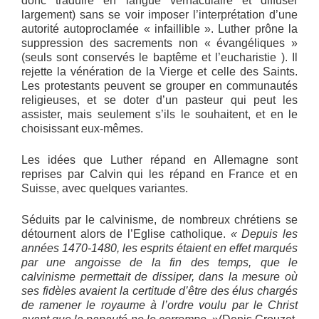
donc traduire en langue vernaculaire et diffuser
largement) sans se voir imposer l’interprétation d’une
autorité autoproclamée « infaillible ». Luther prône la
suppression des sacrements non « évangéliques »
(seuls sont conservés le baptême et l’eucharistie ). Il
rejette la vénération de la Vierge et celle des Saints.
Les protestants peuvent se grouper en communautés
religieuses, et se doter d’un pasteur qui peut les
assister, mais seulement s’ils le souhaitent, et en le
choisissant eux-mêmes.
Les idées que Luther répand en Allemagne sont
reprises par Calvin qui les répand en France et en
Suisse, avec quelques variantes.
Séduits par le calvinisme, de nombreux chrétiens se
détournent alors de l’Eglise catholique.
« Depuis les
années 1470-1480, les esprits étaient en effet marqués
par une angoisse de la fin des temps, que le
calvinisme permettait de dissiper, dans la mesure où
ses fidèles avaient la certitude d’être des élus chargés
de ramener le royaume à l’ordre voulu par le Christ