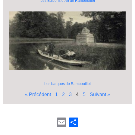
Les Editions d’Art de Rambouillet
Les barques de Rambouillet
« Précédent
1
2
3
4
5
Suivant »
E
P
m
ar