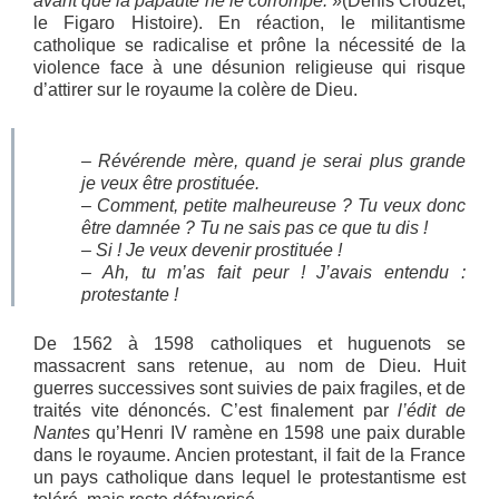
avant que la papauté ne le corrompe.
»(Denis Crouzet,
le Figaro Histoire). En réaction, le militantisme
catholique se radicalise et prône la nécessité de la
violence face à une désunion religieuse qui risque
d’attirer sur le royaume la colère de Dieu.
– Révérende mère, quand je serai plus grande
je veux être prostituée.
– Comment, petite malheureuse ? Tu veux donc
être damnée ? Tu ne sais pas ce que tu dis !
– Si ! Je veux devenir prostituée !
– Ah, tu m’as fait peur ! J’avais entendu :
protestante !
De 1562 à 1598 catholiques et huguenots se
massacrent sans retenue, au nom de Dieu. Huit
guerres successives sont suivies de paix fragiles, et de
traités vite dénoncés. C’est finalement par
l’édit de
Nantes
qu’Henri IV ramène en 1598 une paix durable
dans le royaume. Ancien protestant, il fait de la France
un pays catholique dans lequel le protestantisme est