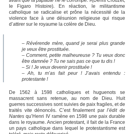
avant que la papauté ne le corrompe.
»(Denis Crouzet,
le Figaro Histoire). En réaction, le militantisme
catholique se radicalise et prône la nécessité de la
violence face à une désunion religieuse qui risque
d’attirer sur le royaume la colère de Dieu.
– Révérende mère, quand je serai plus grande
je veux être prostituée.
– Comment, petite malheureuse ? Tu veux donc
être damnée ? Tu ne sais pas ce que tu dis !
– Si ! Je veux devenir prostituée !
– Ah, tu m’as fait peur ! J’avais entendu :
protestante !
De 1562 à 1598 catholiques et huguenots se
massacrent sans retenue, au nom de Dieu. Huit
guerres successives sont suivies de paix fragiles, et de
traités vite dénoncés. C’est finalement par
l’édit de
Nantes
qu’Henri IV ramène en 1598 une paix durable
dans le royaume. Ancien protestant, il fait de la France
un pays catholique dans lequel le protestantisme est