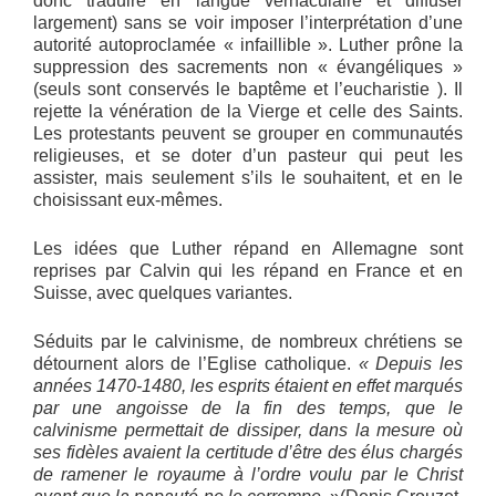
donc traduire en langue vernaculaire et diffuser
largement) sans se voir imposer l’interprétation d’une
autorité autoproclamée « infaillible ». Luther prône la
suppression des sacrements non « évangéliques »
(seuls sont conservés le baptême et l’eucharistie ). Il
rejette la vénération de la Vierge et celle des Saints.
Les protestants peuvent se grouper en communautés
religieuses, et se doter d’un pasteur qui peut les
assister, mais seulement s’ils le souhaitent, et en le
choisissant eux-mêmes.
Les idées que Luther répand en Allemagne sont
reprises par Calvin qui les répand en France et en
Suisse, avec quelques variantes.
Séduits par le calvinisme, de nombreux chrétiens se
détournent alors de l’Eglise catholique.
« Depuis les
années 1470-1480, les esprits étaient en effet marqués
par une angoisse de la fin des temps, que le
calvinisme permettait de dissiper, dans la mesure où
ses fidèles avaient la certitude d’être des élus chargés
de ramener le royaume à l’ordre voulu par le Christ