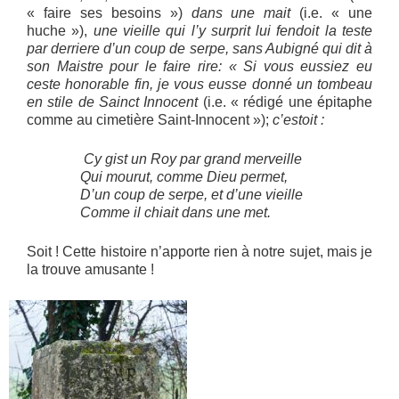
« faire ses besoins »)
dans une mait
(i.e. « une
huche »),
une vieille qui l’y surprit lui fendoit la teste
par derriere d’un coup de serpe, sans Aubigné qui dit à
son Maistre pour le faire rire: « Si vous eussiez eu
ceste honorable fin, je vous eusse donné un tombeau
en stile de Sainct Innocent
(i.e. « rédigé une épitaphe
comme au cimetière Saint-Innocent »);
c’estoit :
Cy gist un Roy par grand merveille
Qui mourut, comme Dieu permet,
D’un coup de serpe, et d’une vieille
Comme il chiait dans une met.
Soit ! Cette histoire n’apporte rien à notre sujet, mais je
la trouve amusante !