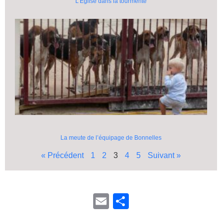
L’Église dans la tourmente
La meute de l’équipage de Bonnelles
« Précédent
1
2
3
4
5
Suivant »
E
P
m
ar