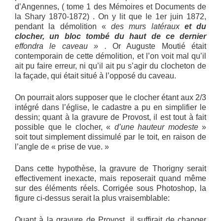
d’Angennes, ( tome 1 des Mémoires et Documents de
la Shary 1870-1872) . On y lit que le 1er juin 1872,
pendant la démolition «
des murs latéraux
et du
clocher, un bloc tombé du haut de ce dernier
effondra le caveau » .
Or Auguste Moutié était
contemporain de cette démolition, et l’on voit mal qu’il
ait pu faire erreur, ni qu’il ait pu s’agir du clocheton de
la façade, qui était situé à l’opposé du caveau.
On pourrait alors supposer que le clocher étant aux 2/3
intégré dans l’église, le cadastre a pu en simplifier le
dessin; quant à la gravure de Provost, il est tout à fait
possible que le clocher, «
d’une hauteur modeste
»
soit tout simplement dissimulé par le toit, en raison de
l’angle de « prise de vue. »
Dans cette hypothèse, la gravure de Thorigny serait
effectivement inexacte, mais reposerait quand même
sur des éléments réels. Corrigée sous Photoshop, la
figure ci-dessus serait la plus vraisemblable:
Quant à la gravure de Provost, il suffirait de changer