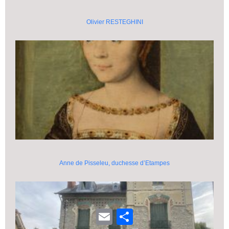
Olivier RESTEGHINI
Anne de Pisseleu, duchesse d’Etampes
E
P
m
a
a
r