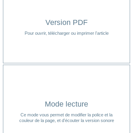
Version PDF
Cliquer ici
Pour ouvrir, télécharger ou imprimer l'article
Cliquer ici
Mode lecture
lecture ?
Ce mode vous permet de modifier la police et la
Vous avez besoin d'aide pour accéder à votre mode
couleur de la page, et d'écouter la version sonore