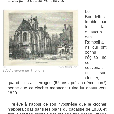
1752, par le duc de Penthièvre.
Le
Bourdelles,
troublé par
le fait
qu’aucun
des
Rambolitai
ns qui ont
connu
l’église ne
se
souvenait
1868 gravure de Thorigny
de son
clocher,
quand il les a interrogés, (65 ans après la démolition !)
pense que ce clocher menaçant ruine fut abattu vers
1820.
Il relève à l’appui de son hypothèse que le clocher
n’apparait pas dans les plans du cadastre de 1830, et