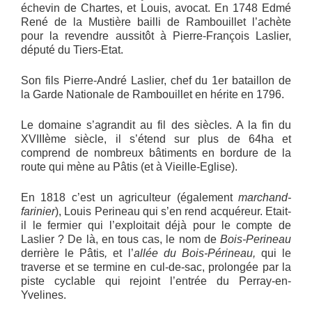
échevin de Chartes, et Louis, avocat. En 1748 Edmé
René de la Mustière bailli de Rambouillet l’achète
pour la revendre aussitôt à Pierre-François Laslier,
député du Tiers-Etat.
Son fils Pierre-André Laslier, chef du 1er bataillon de
la Garde Nationale de Rambouillet en hérite en 1796.
Le domaine s’agrandit au fil des siècles. A la fin du
XVIIIème siècle, il s’étend sur plus de 64ha et
comprend de nombreux bâtiments en bordure de la
route qui mène au Pâtis (et à Vieille-Eglise).
En 1818 c’est un agriculteur (également
marchand-
farinier
), Louis Perineau qui s’en rend acquéreur. Etait-
il le fermier qui l’exploitait déjà pour le compte de
Laslier ? De là, en tous cas, le nom de
Bois-Perineau
derrière le Pâtis
,
et l’
allée du Bois-Périneau,
qui le
traverse et se termine en cul-de-sac, prolongée par la
piste cyclable qui rejoint l’entrée du Perray-en-
Yvelines.