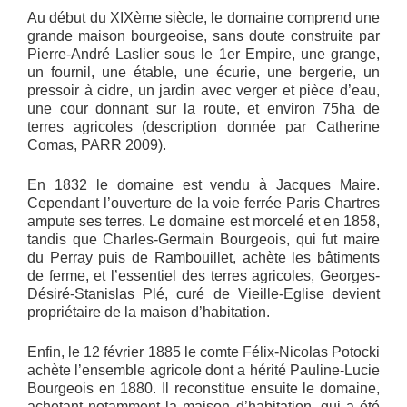
Au début du XIXème siècle, le domaine comprend une
grande maison bourgeoise, sans doute construite par
Pierre-André Laslier sous le 1er Empire, une grange,
un fournil, une étable, une écurie, une bergerie, un
pressoir à cidre, un jardin avec verger et pièce d’eau,
une cour donnant sur la route, et environ 75ha de
terres agricoles (description donnée par Catherine
Comas, PARR 2009).
En 1832 le domaine est vendu à Jacques Maire.
Cependant l’ouverture de la voie ferrée Paris Chartres
ampute ses terres. Le domaine est morcelé et en 1858,
tandis que Charles-Germain Bourgeois, qui fut maire
du Perray puis de Rambouillet, achète les bâtiments
de ferme, et l’essentiel des terres agricoles, Georges-
Désiré-Stanislas Plé, curé de Vieille-Eglise devient
propriétaire de la maison d’habitation.
Enfin, le 12 février 1885 le comte Félix-Nicolas Potocki
achète l’ensemble agricole dont a hérité Pauline-Lucie
Bourgeois en 1880. Il reconstitue ensuite le domaine,
achetant notamment la maison d’habitation, qui a été