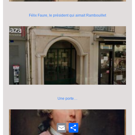
Félix Faure, le président qui aimait Rambouillet
Une porte…
E
P
m
a
a
r