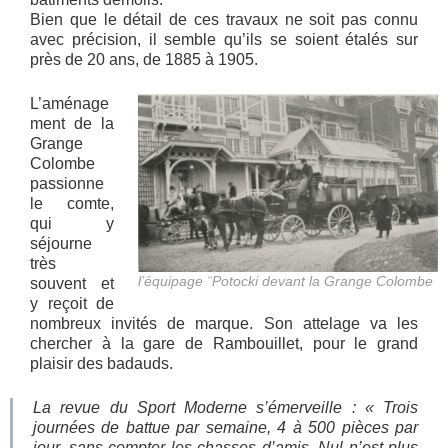
Bien que le détail de ces travaux ne soit pas connu
avec précision, il semble qu’ils se soient étalés sur
près de 20 ans, de 1885 à 1905.
L’aménage
ment de la
Grange
Colombe
passionne
le comte,
qui y
séjourne
très
l’équipage ¨Potocki devant la Grange Colombe
souvent et
y reçoit de
nombreux invités de marque. Son attelage va les
chercher à la gare de Rambouillet, pour le grand
plaisir des badauds.
La revue du Sport Moderne s’émerveille :
« Trois
journées de battue par semaine, 4 à 500 pièces par
jour, sans compter les chasses d’amis. Nul n’est plus