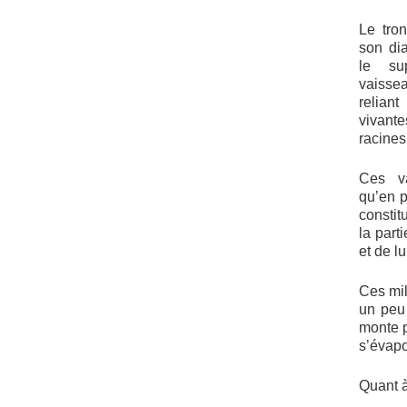
Le tro
son dia
le su
vaisse
relia
vivante
racines,
Ces va
qu’en p
constit
la part
et de l
Ces mil
un peu
monte p
s’évapo
Quant à