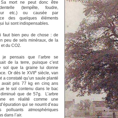
 Sa mort ne peut donc être
identelle (tempête, foudre,
teur etc.) ou causée par
ence des quelques éléments
qui lui sont indispensables.
ui faut bien peu de chose : de
un peu de sels minéraux, de la
 et du CO2.
, je pensais que l’arbre se
sait de la terre, puisque c’est
e sol que la graine lui donne
e
ce. Or dès le XVII
siècle, van
 a constaté qu’un saule planté
 avait pris 77 kg en cinq ans
que le sol contenu dans le bac
t diminué que de 57g. L’arbre
ionne en réalité comme une
 d’épuration qui se nourrit d’eau
s polluants atmosphériques
s dans l’air.