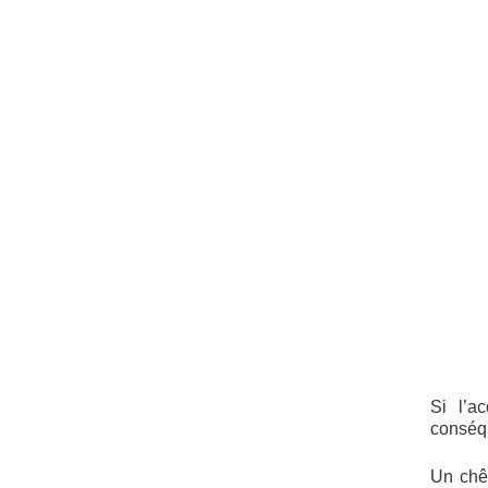
Si l’a
conséqu
Un chên