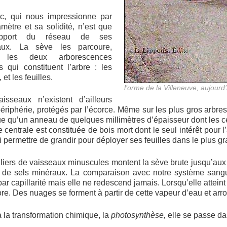
nc, qui nous impressionne par
mètre et sa solidité, n’est que
pport du réseau de ses
aux. La sève les parcoure,
nt les deux arborescences
s qui constituent l’arbre : les
 et les feuilles.
l’orme de la Villeneuve, aujourd
isseaux n’existent d’ailleurs
ériphérie, protégés par l’écorce. Même sur les plus gros arbres,
ue qu’un anneau de quelques millimètres d’épaisseur dont les 
ie centrale est constituée de bois mort dont le seul intérêt pour 
ui permettre de grandir pour déployer ses feuilles dans le plus
liers de vaisseaux minuscules montent la sève brute jusqu’aux fe
 de sels minéraux. La comparaison avec notre système sangui
ar capillarité mais elle ne redescend jamais. Lorsqu’elle atteint la
re. Des nuages se forment à partir de cette vapeur d’eau et arro
 la transformation chimique, la
photosynthèse,
elle se passe dan