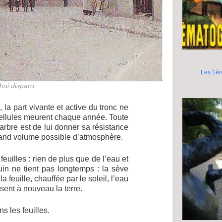
Les 1èr
’hui disparu
 la part vivante et active du tronc ne
cellules meurent chaque année. Toute
l’arbre est de lui donner sa résistance
 grand volume possible d’atmosphère.
uilles : rien de plus que de l’eau et
n ne tient pas longtemps : la sève
 feuille, chauffée par le soleil, l’eau
sent à nouveau la terre.
s les feuilles.