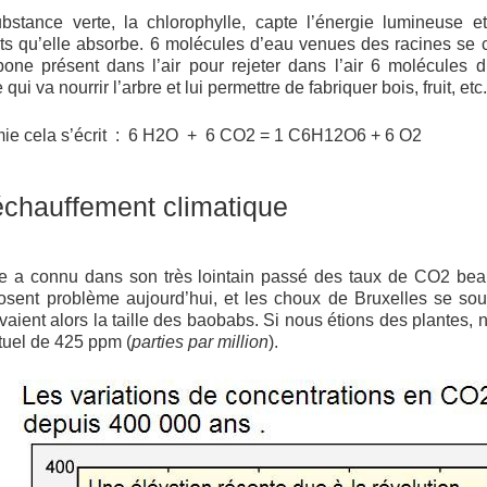
stance verte, la chlorophylle, capte l’énergie lumineuse et 
ts qu’elle absorbe. 6 molécules d’eau venues des racines se
bone présent dans l’air pour rejeter dans l’air 6 molécules
qui va nourrir l’arbre et lui permettre de fabriquer bois, fruit, etc
mie cela s’écrit : 6 H2O + 6 CO2 = 1 C6H12O6 + 6 O2
échauffement climatique
re a connu dans son très lointain passé des taux de CO2 bea
osent problème aujourd’hui, et les choux de Bruxelles se so
avaient alors la taille des baobabs. Si nous étions des plantes,
tuel de 425 ppm (
parties par million
).