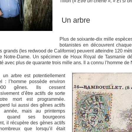
Tillon («
Etre un chêne », « Et si on
Un arbre
Plus de soixante-dix mille espèces 
botanistes en découvrent chaque
s grands (les redwood de Californie) peuvent atteindre 120 mètr
de Notre-Dame. Un spécimen de Houx Royal de Tasmanie déti
té avec plus de quarante trois mille ans. Il a connu l’homme de 
, un arbre est potentiellement
el : l’homme possède environ
00 gênes. Ils cessent
sivement d’être actifs de sorte
otre mort est programmée.
 perd lui aussi des gênes actifs
e année, mais au printemps
nt quand ses bourgeons
nt, il récupère des gènes actifs
nombreux que lorsqu’il était