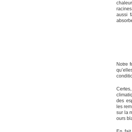
chaleur
racines
aussi f
absorbe
Notre f
qu’elle
conditi
Certes
climati
des es
les rem
sur la 
ours bl
En fait