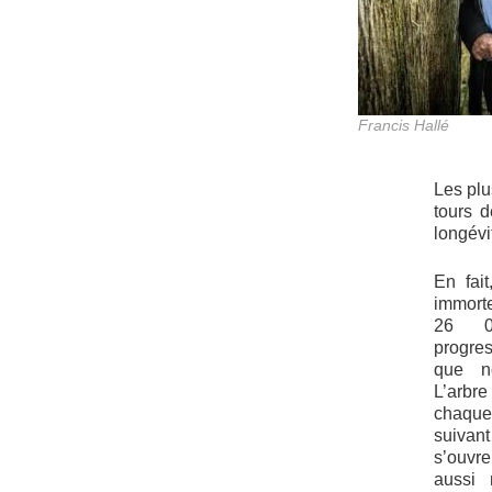
Francis Hallé
Les plu
tours 
longévi
En fait
immort
26 0
progres
que n
L’arbre
chaqu
suiva
s’ouvre
aussi 