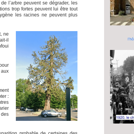
 de l’arbre peuvent se dégrader, les
ions trop fortes peuvent lui être tout
oxygène les racines ne peuvent plus
, ne
l’h
t-il
foui
?
 pour
 aux
ment
ter :
tres
arier
e des
sparition probable de certaines des