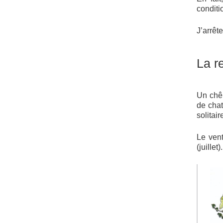
conditi
J’arrêt
La r
Un chên
de chat
solitai
Le vent
(juillet).