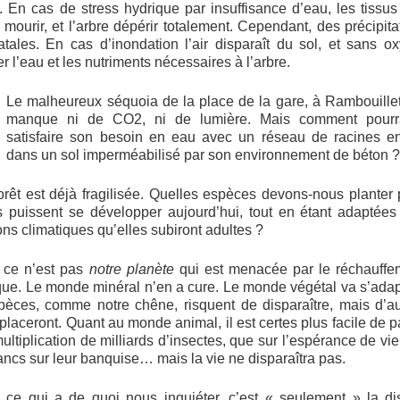
. En cas de stress hydrique par insuffisance d’eau, les tissus
 mourir, et l’arbre dépérir totalement. Cependant, des précipitat
atales. En cas d’inondation l’air disparaît du sol, et sans 
r l’eau et les nutriments nécessaires à l’arbre.
Le malheureux séquoia de la place de la gare, à Rambouillet
manque ni de CO2, ni de lumière. Mais comment pourrai
satisfaire son besoin en eau avec un réseau de racines en
dans un sol imperméabilisé par son environnement de béton 
orêt est déjà fragilisée. Quelles espèces devons-nous planter
s puissent se développer aujourd’hui, tout en étant adaptées
ons climatiques qu’elles subiront adultes ?
, ce n’est pas
notre planète
qui est menacée par le réchauffe
que. Le monde minéral n’en a cure. Le monde végétal va s’adap
pèces, comme notre chêne, risquent de disparaître, mais d’au
placeront. Quant au monde animal, il est certes plus facile de p
multiplication de milliards d’insectes, que sur l’espérance de vi
ancs sur leur banquise… mais la vie ne disparaîtra pas.
, ce qui a de quoi nous inquiéter, c’est « seulement » la di