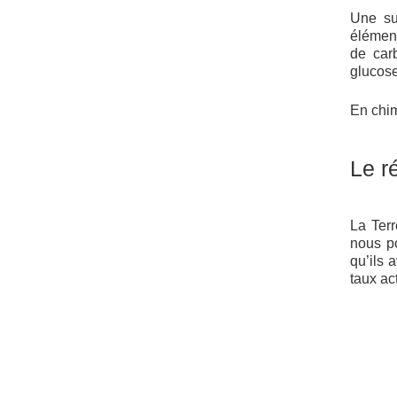
Une sub
élémen
de car
glucose 
En chi
Le r
La Ter
nous p
qu’ils 
taux ac