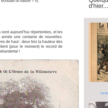
 écoutait la nature ? »).
d'hier..
sont aujourd’hui répertoriées, et les
 année une centaine de nouvelles.
es de haut : deux fois la hauteur des
ent (pour le moment) le record de
Néandertal !
La qu