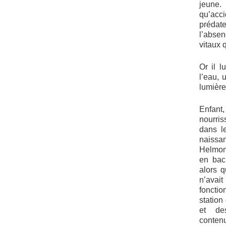
jeune.
qu’acc
préda
l’abs
vitaux 
Or il l
l’eau, 
lumière
Enfant
nourris
dans l
naissan
Helmont
en bac
alors 
n’avai
fonct
station
et de
contenu