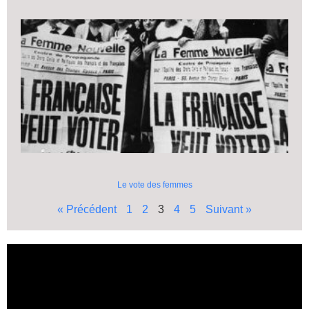
Le vote des femmes
« Précédent
1
2
3
4
5
Suivant »