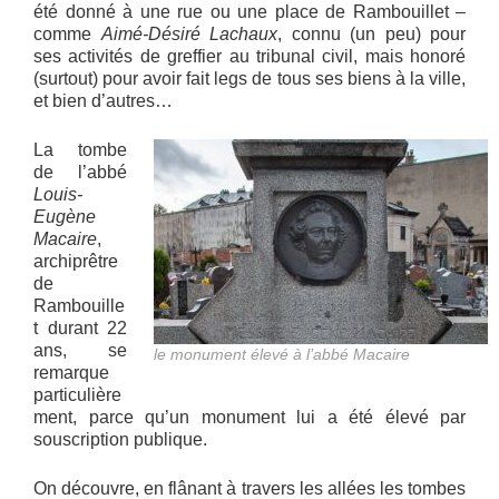
été donné à une rue ou une place de Rambouillet –
comme
Aimé-Désiré Lachaux
, connu (un peu) pour
ses activités de greffier au tribunal civil, mais honoré
(surtout) pour avoir fait legs de tous ses biens à la ville,
et bien d’autres…
La tombe
de l’abbé
Louis-
Eugène
Macaire
,
archiprêtre
de
Rambouille
t durant 22
ans, se
le monument élevé à l’abbé Macaire
remarque
particulière
ment, parce qu’un monument lui a été élevé par
souscription publique.
On découvre, en flânant à travers les allées les tombes