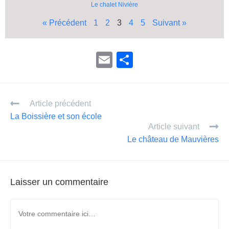
Le chalet Nivière
« Précédent
1
2
3
4
5
Suivant »
E
P
m
ar
ail
ta
Article précédent
g
La Boissière et son école
er
Article suivant
Le château de Mauvières
Laisser un commentaire