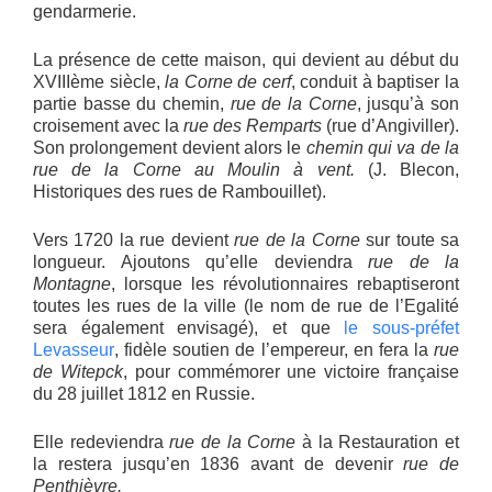
gendarmerie.
La présence de cette maison, qui devient au début du
XVIIIème siècle,
la Corne de cerf
, conduit à baptiser la
partie basse du chemin,
rue de la Corne
, jusqu’à son
croisement avec la
rue des Remparts
(rue d’Angiviller).
Son prolongement devient alors le
chemin qui va de la
rue de la Corne au Moulin à vent.
(J. Blecon,
Historiques des rues de Rambouillet).
Vers 1720 la rue devient
rue de la Corne
sur toute sa
longueur. Ajoutons qu’elle deviendra
rue de la
Montagne
, lorsque les révolutionnaires rebaptiseront
toutes les rues de la ville (le nom de rue de l’Egalité
sera également envisagé), et que
le sous-préfet
Levasseur
, fidèle soutien de l’empereur, en fera la
rue
de Witepck
, pour commémorer une victoire française
du 28 juillet 1812 en Russie.
Elle redeviendra
rue de la Corne
à la Restauration et
la restera jusqu’en 1836 avant de devenir
rue de
Penthièvre.