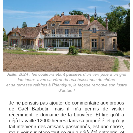
Juillet 2024 : les couleurs étant passées d’un vert pâle à un gris
lumineux, avec sa véranda aux huisseries de chêne
et sa terrasse refaites à l’identique, la façade retrouve son lustre
d’antan !
Je ne pensais pas ajouter de commentaire aux propos
de Gaël Barbotin mais il m’a permis de visiter
récemment le domaine de la Louvière. Et lire qu’il a
déjà travaillé 12000 heures dans sa propriété, et qu’il y
fait intervenir des artisans passionnés, est une chose,
mais voir sur place tout ce qui a déjà été entrepris, et