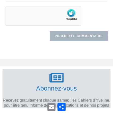
Abonnez-vous
Recevez gratuitement chaque samedi les Cahiers d'Yveline,
E
P
pour être tenu informé de nos publications et de nos projets
m
a
a
r