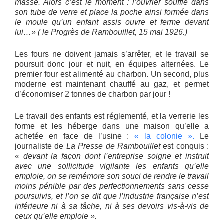
masse. Alors c’est le moment : l’ouvrier souffle dans
son tube de verre et place la poche ainsi formée dans
le moule qu’un enfant assis ouvre et ferme devant
lui…» ( le Progrès de Rambouillet, 15 mai 1926.)
Les fours ne doivent jamais s’arrêter, et le travail se
poursuit donc jour et nuit, en équipes alternées. Le
premier four est alimenté au charbon. Un second, plus
moderne est maintenant chauffé au gaz, et permet
d’économiser 2 tonnes de charbon par jour !
Le travail des enfants est réglementé, et la verrerie les
forme et les héberge dans une maison qu’elle a
achetée en face de l’usine :
« la colonie ».
Le
journaliste de
La Presse de Rambouillet
est conquis :
«
devant la façon dont l’entreprise soigne et instruit
avec une sollicitude vigilante les enfants qu’elle
emploie, on se remémore son souci de rendre le travail
moins pénible par des perfectionnements sans cesse
poursuivis, et l’on se dit que l’industrie française n’est
inférieure ni à sa tâche, ni à ses devoirs vis-à-vis de
ceux qu’elle emploie ».