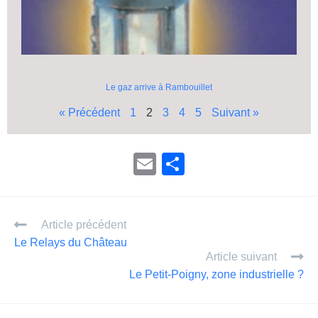
Le gaz arrive à Rambouillet
« Précédent
1
2
3
4
5
Suivant »
E
P
m
ar
ail
ta
Article précédent
g
Le Relays du Château
er
Article suivant
Le Petit-Poigny, zone industrielle ?