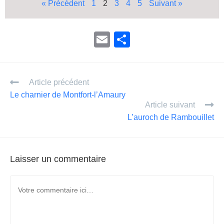
« Précédent
1
2
3
4
5
Suivant »
E
P
m
ar
ail
ta
Article précédent
g
Le charnier de Montfort-l’Amaury
er
Article suivant
L’auroch de Rambouillet
Laisser un commentaire