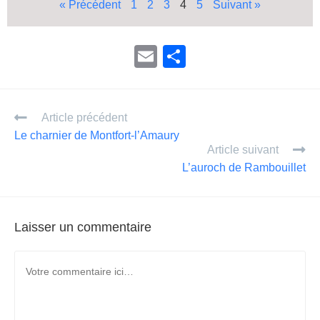
« Précédent
1
2
3
4
5
Suivant »
E
P
m
ar
ail
ta
Article précédent
g
Le charnier de Montfort-l’Amaury
er
Article suivant
L’auroch de Rambouillet
Laisser un commentaire