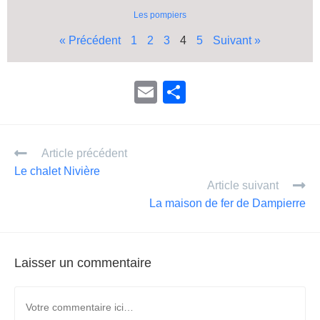
Les pompiers
« Précédent
1
2
3
4
5
Suivant »
E
P
m
ar
ail
ta
Article précédent
g
Le chalet Nivière
er
Article suivant
La maison de fer de Dampierre
Laisser un commentaire