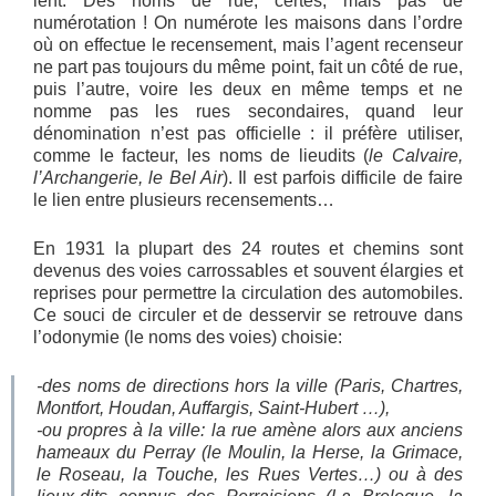
lent. Des noms de rue, certes, mais pas de
numérotation ! On numérote les maisons dans l’ordre
où on effectue le recensement, mais l’agent recenseur
ne part pas toujours du même point, fait un côté de rue,
puis l’autre, voire les deux en même temps et ne
nomme pas les rues secondaires, quand leur
dénomination n’est pas officielle : il préfère utiliser,
comme le facteur, les noms de lieudits (
le Calvaire,
l’Archangerie, le Bel Air
). Il est parfois difficile de faire
le lien entre plusieurs recensements…
En 1931 la plupart des 24 routes et chemins sont
devenus des voies carrossables et souvent élargies et
reprises pour permettre la circulation des automobiles.
Ce souci de circuler et de desservir se retrouve dans
l’odonymie (le noms des voies) choisie:
-des noms de directions hors la ville (Paris, Chartres,
Montfort, Houdan, Auffargis, Saint-Hubert …),
-ou propres à la ville: la rue amène alors aux anciens
hameaux du Perray (le Moulin, la Herse, la Grimace,
le Roseau, la Touche, les Rues Vertes…) ou à des