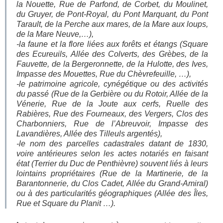
la Nouette, Rue de Parfond, de Corbet, du Moulinet,
du Gruyer, de Pont-Royal, du Pont Marquant, du Pont
Tarault, de la Perche aux mares, de la Mare aux loups,
de la Mare Neuve,…),
-la faune et la flore liées aux forêts et étangs (Square
des Ecureuils, Allée des Colverts, des Grèbes, de la
Fauvette, de la Bergeronnette, de la Hulotte, des Ives,
Impasse des Mouettes, Rue du Chèvrefeuille, …),
-le patrimoine agricole, cynégétique ou des activités
du passé (Rue de la Gerbière ou du Rotoir, Allée de la
Vénerie, Rue de la Joute aux cerfs, Ruelle des
Rabières, Rue des Fourneaux, des Vergers, Clos des
Charbonniers, Rue de l’Abreuvoir, Impasse des
Lavandières, Allée des Tilleuls argentés),
-le nom des parcelles cadastrales datant de 1830,
voire antérieures selon les actes notariés en faisant
état (Terrier du Duc de Penthièvre) souvent liés à leurs
lointains propriétaires (Rue de la Martinerie, de la
Barantonnerie, du Clos Cadet, Allée du Grand-Amiral)
ou à des particularités géographiques (Allée des Îles,
Rue et Square du Planit …).