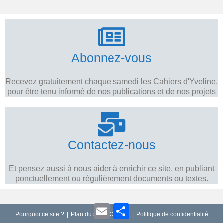
Abonnez-vous
Recevez gratuitement chaque samedi les Cahiers d'Yveline,
pour être tenu informé de nos publications et de nos projets
Contactez-nous
Et pensez aussi à nous aider à enrichir ce site, en publiant
ponctuellement ou régulièrement documents ou textes.
E
P
m
a
Pourquoi ce site ?
Plan du site
Contact
Politique de confidentialité
a
r