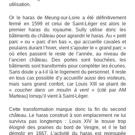
utilisation.
Or le haras de Meung-sur-Loire a été définitivement
fermé en 1599 et celui de Saint-Léger est alors le
premier haras du royaume. Sully utilise donc les
bâtiments du château pour agrandir le haras. Au « petit
parc » ou « parc d’en bas », qui accueille cavales et
poulains durant l’hiver, vient s’ajouter le « grand parc »
où elles passent le reste de l’année, au niveau de
l’ancien château. Des portes sont bouchées, les
bâtiments sont transformés pour compléter les écuries.
Sans doute y a-t-il là le logement du personnel. Il reste
en tous cas possible d’y accueillir aussi des visiteurs,
mais sans grand confort, car Louis XIII se plaint de
«
coucher dans un moulin à vent
» (cité par AM
Marteau) lorsqu’il vient à Saint-Léger.
Cette transformation marque donc la fin du second
château. Le haras construit à son emplacement ne lui
survivra pas longtemps : Louis XIV le trouve trop
éloigné des prairies du bord de Vesgre, et il le fait
démolir en 1667. L’activité du haras est regroupée