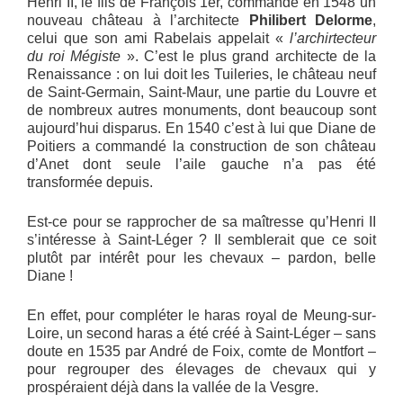
Henri II, le fils de François 1er, commande en 1548 un
nouveau château à l’architecte
Philibert Delorme
,
celui que son ami Rabelais appelait «
l’archirtecteur
du roi Mégiste
». C’est le plus grand architecte de la
Renaissance : on lui doit les Tuileries, le château neuf
de Saint-Germain, Saint-Maur, une partie du Louvre et
de nombreux autres monuments, dont beaucoup sont
aujourd’hui disparus. En 1540 c’est à lui que Diane de
Poitiers a commandé la construction de son château
d’Anet dont seule l’aile gauche n’a pas été
transformée depuis.
Est-ce pour se rapprocher de sa maîtresse qu’Henri II
s’intéresse à Saint-Léger ? Il semblerait que ce soit
plutôt par intérêt pour les chevaux – pardon, belle
Diane !
En effet, pour compléter le haras royal de Meung-sur-
Loire, un second haras a été créé à Saint-Léger – sans
doute en 1535 par André de Foix, comte de Montfort –
pour regrouper des élevages de chevaux qui y
prospéraient déjà dans la vallée de la Vesgre.