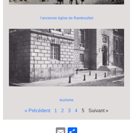
l’ancienne église de Rambouillet
tourisme
« Précédent
1
2
3
4
5
Suivant »
E
P