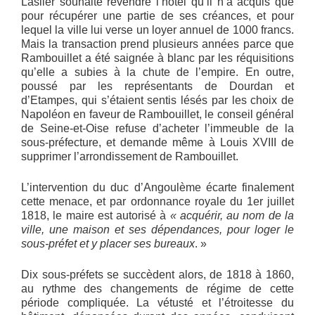
Laslier souhaite revendre l’hôtel qu’il n’a acquis que
pour récupérer une partie de ses créances, et pour
lequel la ville lui verse un loyer annuel de 1000 francs.
Mais la transaction prend plusieurs années parce que
Rambouillet a été saignée à blanc par les réquisitions
qu’elle a subies à la chute de l’empire. En outre,
poussé par les représentants de Dourdan et
d’Etampes, qui s’étaient sentis lésés par les choix de
Napoléon en faveur de Rambouillet, le conseil général
de Seine-et-Oise refuse d’acheter l’immeuble de la
sous-préfecture, et demande même à Louis XVIII de
supprimer l’arrondissement de Rambouillet.
L’intervention du duc d’Angoulème écarte finalement
cette menace, et par ordonnance royale du 1er juillet
1818, le maire est autorisé à
« acquérir, au nom de la
ville, une maison et ses dépendances, pour loger le
sous-préfet et y placer ses bureaux
. »
Dix sous-préfets se succèdent alors, de 1818 à 1860,
au rythme des changements de régime de cette
période compliquée. La vétusté et l’étroitesse du