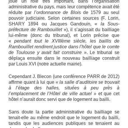
joué un rôle très important, dans l’organisation
administrative du pays, mais leur compétence avait été
réduite par
l’ordonnance de Blois
de 1579 au seul
pouvoir judiciaire. Selon certaines sources (F. Lorin,
SHARY 1894 ou Jacques Gandouin, «
la Sous-
préfecture de Rambouillet
»), il s’agissait du bailliage
lui-même (donc du tribunal), et Lorin précise que
«
pendant tout le XVIIIème siècle, les baillis de
Rambouillet rendirent justice dans l’hôtel que le comte
de Toulouse y avait fait construire
». Le tribunal se
déplaça ensuite dans le nouveau bailliage construit
par Louis XVI (notre actuelle mairie).
Cependant J. Blecon (une conférence PARR de 2012)
affirme quant à lui que
« la salle d’auditoire se trouvait
à l’étage des halles, situées à peu près à
l’emplacement de l’Hôtel de ville actuel »
et que cet
hôtel n’aurait donc servi que de logement au bailli.
Sans doute la partie administrative du bailliage se
tenait-elle au même endroit que le logement du bailli,
tandis que les audiences publiques se tenaient au