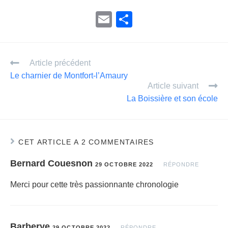
E
P
m
ar
ail
ta
Article précédent
g
Le charnier de Montfort-l’Amaury
er
Article suivant
La Boissière et son école
CET ARTICLE A 2 COMMENTAIRES
Bernard Couesnon
29 OCTOBRE 2022
RÉPONDRE
Merci pour cette très passionnante chronologie
Barberye
29 OCTOBRE 2022
RÉPONDRE