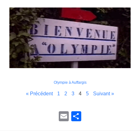
Olympie à Auffargis
« Précédent
1
2
3
4
5
Suivant »
E
P
m
ar
ail
ta