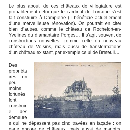
Le plus abouti de ces châteaux de villégiature est
probablement celui que le cardinal de Lorraine s’est
fait construire à Dampierre (il bénéficie actuellement
d’une merveilleuse rénovation). On pourrait en citer
bien d’autres, comme le château de Rochefort-en-
Yvelines du diamantaire Porges… Il s’agit souvent de
constructions nouvelles, comme celle du nouveau
château de Voisins, mais aussi de transformations
d’un château existant, par exemple celui de Breteuil…
Des
propriéta
ires un
peu
moins
fortunés
font
construir
e des
demeure
s qui ne dépassent pas cinq travées en façade : on
parle encore de châteaux, mais aussi de manoirs,