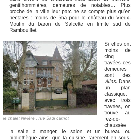
gentilhommières, demeures de notables… Plus
proche de la ville leur parc ne se compte plus qu’en
hectares : moins de 5ha pour le château du Vieux-
Moulin du baron de Salcette en limite sud de
Rambouillet.
Si elles ont
moins de
cinq
travées ces
demeures
sont des
villas.
Dans
un plan
classique,
avec trois
travées, on
trouve au
le chalet Nivière , rue Sadi carnot
rez-de-
chaussée
la salle à manger, le salon et un bureau ou
bibliothèque ainsi que la cuisine, rarement en sous-