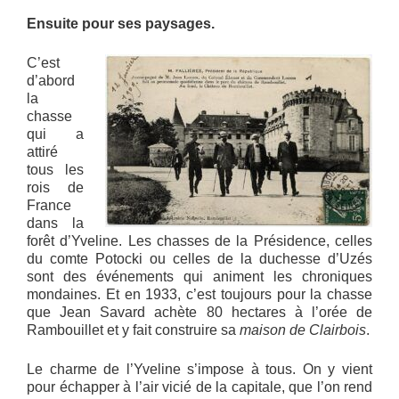
Ensuite pour ses paysages.
C’est
d’abord
la
chasse
qui a
attiré
tous les
rois de
France
dans la
forêt d’Yveline. Les chasses de la Présidence, celles
du comte Potocki ou celles de la duchesse d’Uzés
sont des événements qui animent les chroniques
mondaines. Et en 1933, c’est toujours pour la chasse
que Jean Savard achète 80 hectares à l’orée de
Rambouillet et y fait construire sa
maison de Clairbois
.
Le charme de l’Yveline s’impose à tous. On y vient
pour échapper à l’air vicié de la capitale, que l’on rend