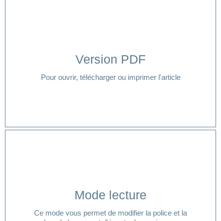
Version PDF
Cliquer ici
Pour ouvrir, télécharger ou imprimer l'article
Cliquer ici
Mode lecture
lecture ?
Ce mode vous permet de modifier la police et la
Vous avez besoin d'aide pour accéder à votre mode