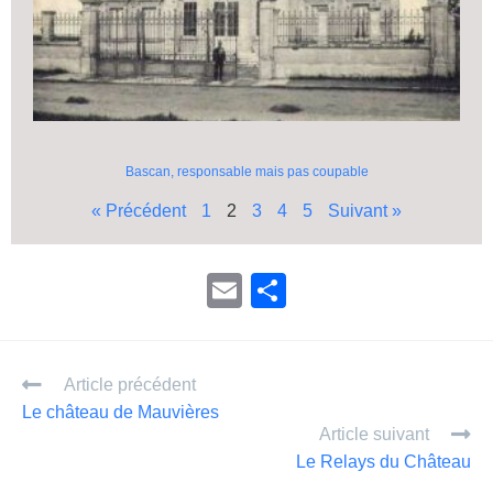
Bascan, responsable mais pas coupable
« Précédent
1
2
3
4
5
Suivant »
E
P
m
ar
ail
ta
Article précédent
g
Le château de Mauvières
er
Article suivant
Le Relays du Château