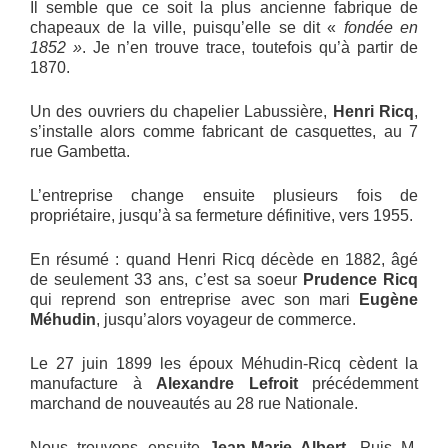
Il semble que ce soit la plus ancienne fabrique de
chapeaux de la ville, puisqu’elle se dit «
fondée en
1852 »
. Je n’en trouve trace, toutefois qu’à partir de
1870.
Un des ouvriers du chapelier Labussière,
Henri Ricq
,
s’installe alors comme fabricant de casquettes, au 7
rue Gambetta.
L’entreprise change ensuite plusieurs fois de
propriétaire, jusqu’à sa fermeture définitive, vers 1955.
En résumé : quand Henri Ricq décède en 1882, âgé
de seulement 33 ans, c’est sa soeur
Prudence Ricq
qui reprend son entreprise avec son mari
Eugène
Méhudin
, jusqu’alors voyageur de commerce.
Le 27 juin 1899 les époux Méhudin-Ricq cèdent la
manufacture à
Alexandre Lefroit
précédemment
marchand de nouveautés au 28 rue Nationale.
Nous trouvons ensuite
Jean-Marie Albert
. Puis M.