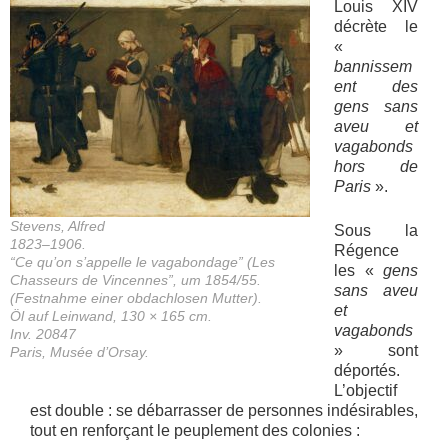
Louis XIV
décrète le
«
bannissem
ent des
gens sans
aveu et
vagabonds
hors de
Paris
».
Stevens, Alfred
Sous la
1823–1906.
Régence
“Ce qu’on s’appelle le vagabondage” (Les
les «
gens
Chasseurs de Vincennes”, um 1854/55.
sans aveu
(Festnahme einer obdachlosen Mutter).
et
Öl auf Leinwand, 130 × 165 cm.
vagabonds
Inv. 20847
» sont
Paris, Musée d’Orsay.
déportés.
L’objectif
est double : se débarrasser de personnes indésirables,
tout en renforçant le peuplement des colonies :