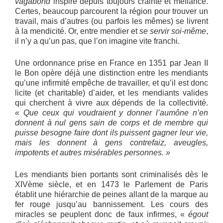
vagabond
inspire depuis toujours crainte et méfiance.
Certes, beaucoup parcourent la région pour trouver un
travail, mais d’autres (ou parfois les mêmes) se livrent
à la mendicité. Or, entre mendier et
se servir soi-même
,
il n’y a qu’un pas, que l’on imagine vite franchi.
Une ordonnance prise en France en 1351 par Jean II
le Bon opère déjà une distinction entre les mendiants
qu’une infirmité empêche de travailler, et qu’il est donc
licite (et charitable) d’aider, et les mendiants valides
qui cherchent à vivre aux dépends de la collectivité.
« Que ceux qui voudraient y donner l’aumône n’en
donnent à nul gens sain de corps et de membre qui
puisse besogne faire dont ils puissent gagner leur vie,
mais les donnent à gens contrefaiz, aveugles,
impotents et autres misérables personnes. »
Les mendiants bien portants sont criminalisés dès le
XIVème siècle, et en 1473 le Parlement de Paris
établit une hiérarchie de peines allant de la marque au
fer rouge jusqu’au bannissement. Les cours des
miracles se peuplent donc de faux infirmes, «
égout