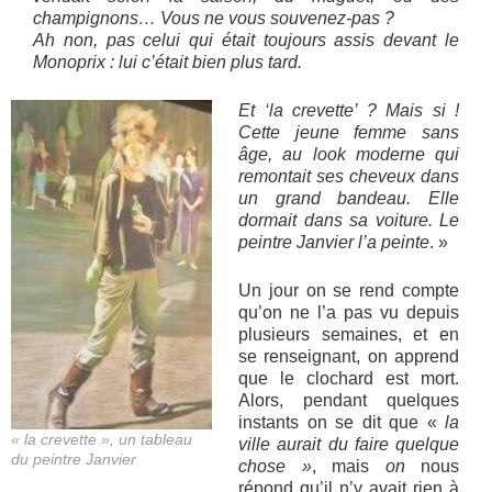
champignons… Vous ne vous souvenez-pas ?
Ah non, pas celui qui était toujours assis devant le
Monoprix : lui c’était bien plus tard.
Et ‘la crevette’ ? Mais si !
Cette jeune femme sans
âge, au look moderne qui
remontait ses cheveux dans
un grand bandeau. Elle
dormait dans sa voiture. Le
peintre Janvier l’a peinte
. »
Un jour on se rend compte
qu’on ne l’a pas vu depuis
plusieurs semaines, et en
se renseignant, on apprend
que le clochard est mort.
Alors, pendant quelques
instants on se dit que «
la
« la crevette », un tableau
ville aurait du faire quelque
du peintre Janvier
chose »
, mais
on
nous
répond qu’il n’y avait rien à