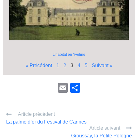
L’habitat en Yveline
« Précédent
1
2
3
4
5
Suivant »
E
P
m
ar
ail
ta
Article précédent
g
La palme d’or du Festival de Cannes
er
Article suivant
Groussay, la Petite Pologne