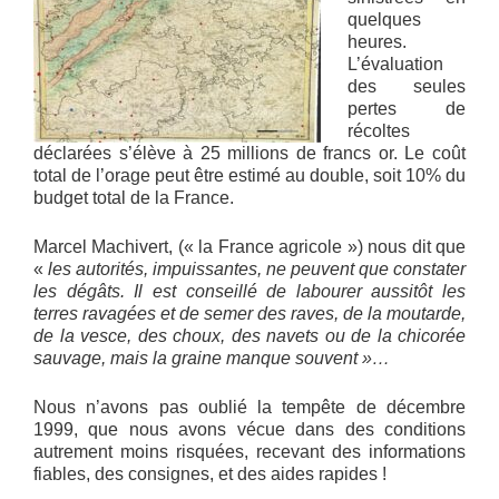
quelques
heures.
L’évaluation
des seules
pertes de
récoltes
déclarées s’élève à 25 millions de francs or. Le coût
total de l’orage peut être estimé au double, soit 10% du
budget total de la France.
Marcel Machivert, (« la France agricole ») nous dit que
«
les autorités, impuissantes, ne peuvent que constater
les dégâts. Il est conseillé de labourer aussitôt les
terres ravagées et de semer des raves, de la moutarde,
de la vesce, des choux, des navets ou de la chicorée
sauvage, mais la graine manque souvent »…
Nous n’avons pas oublié la tempête de décembre
1999, que nous avons vécue dans des conditions
autrement moins risquées, recevant des informations
fiables, des consignes, et des aides rapides !