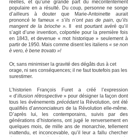
réelles, et qu’une grande part du mécontentement
populaire en a résulté. Du coup, personne ne songe
d’ailleurs à douter que Marie-Antoinette aurait
prononcé le fameux
« s’ils n’ont pas de pain, qu’ils
mangent de la brioche ».
Il est pourtant avéré qu’il
s’agit d’une invention, colportée pour la première fois
en 1843, et devenue « mot historique » seulement à
partir de 1950. Mais comme disent les italiens
« se non
è vero, è bene trovato »!
Or, sans minimiser la gravité des dégâts dus à cet
orage, ni ses conséquences; il ne faut toutefois pas les
surestimer.
L’historien François Furet a créé l’expression
« d’
illusion rétrospective
» pour désigner la façon dont
tous les événements
précédant
la Révolution, ont été
qualifiés d’
annonciateurs
de la Révolution elle-même.
D’après lui, les contemporains, suivis par des
générations d’historiens, ont jugé le renversement en
quelques mois, de mille ans de monarchie, tellement
inattendu, et inconcevable, qu’il leur a fallu chercher