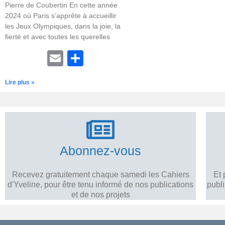
Pierre de Coubertin En cette année
2024 où Paris s’apprête à accueillir
les Jeux Olympiques, dans la joie, la
fierté et avec toutes les querelles
E
P
m
ar
Lire plus »
ail
ta
g
er
Abonnez-vous
Recevez gratuitement chaque samedi les Cahiers
Et 
d'Yveline, pour être tenu informé de nos publications
publ
et de nos projets